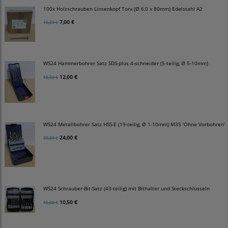
100x Holzschrauben Linsenkopf Torx (Ø 6,0 x 80mm) Edelstahl A2
7,00 €
10,00 €
WS24 Hammerbohrer Satz SDS-plus 4-schneider (5-teilig, Ø 5-10mm)
12,00 €
15,00 €
WS24 Metallbohrer Satz HSS-E (19-teilig, Ø 1-10mm) M35 'Ohne Vorbohren'
24,00 €
30,00 €
WS24 Schrauber-Bit-Satz (43-teilig) mit Bithalter und Steckschlüsseln
10,50 €
15,00 €