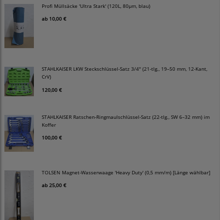
Profi Müllsäcke 'Ultra Stark' (120L, 80µm, blau)
ab
10,00 €
STAHLKAISER LKW Steckschlüssel-Satz 3/4" (21-tlg., 19–50 mm, 12-Kant,
CrV)
120,00 €
STAHLKAISER Ratschen-Ringmaulschlüssel-Satz (22-tlg., SW 6–32 mm) im
Koffer
100,00 €
TOLSEN Magnet-Wasserwaage 'Heavy Duty' (0,5 mm/m) [Länge wählbar]
ab
25,00 €