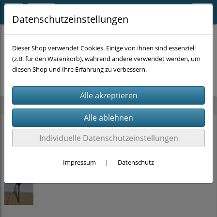
Datenschutzeinstellungen
Dieser Shop verwendet Cookies. Einige von ihnen sind essenziell
(z.B. für den Warenkorb), während andere verwendet werden, um
Es wurden leider keine Produkte gefunden.
diesen Shop und Ihre Erfahrung zu verbessern.
Neu im Shop
PRITEX Einhand-Bauschaumpistole mit PTFE Beschichtung (2K-Griff)
Individuelle Datenschutzeinstellungen
15,00 €
Impressum
|
Datenschutz
Stockschrauben Solar Edelstahl (M10 x 200mm, SW 7) DIN 6923 + EPDM
ab
2,00 €