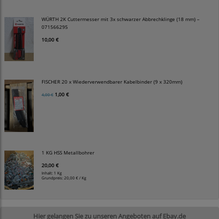
WÜRTH 2K Cuttermesser mit 3x schwarzer Abbrechklinge (18 mm) –
071566295
10,00 €
FISCHER 20 x Wiederverwendbarer Kabelbinder (9 x 320mm)
1,00 €
4,00 €
1 KG HSS Metallbohrer
20,00 €
Inhalt: 1 Kg
Grundpreis:
20,00 € / Kg
Hier gelangen Sie zu unseren Angeboten auf Ebay.de