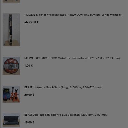
TOLSEN Magnet-Wasserwaage 'Heavy Duty' (0,5 mm/m) [Länge wählbar]
ab
25,00 €
MILWAUKEE PRO+ INOX Metalltrennscheibe (Ø 125 × 1,0 × 22,23 mm)
1,00 €
BEAST Unterstellbock-Satz (2-tlg., 3.000 kg, 290–420 mm)
30,00 €
BEAST Analoge Schieblehre aus Edelstahl (200 mm, 0,02 mm)
15,00 €