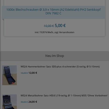
1000x Blechschrauben Ø 3,9 x 16mm (A2 Edelstahl) PH2 Senkkopf
DIN 7982 C
5,00 €
10,00 €
inkl. 19,00 % MwSt., zzgl.
Versandkosten
Neu im Shop
WS24 Hammerbohrer Satz SDS-plus 4-schneider (5-teilig, Ø 5-10mm)
12,00 €
15,00 €
WS24 Metallbohrer Satz HSS-E (19-teilig, Ø 1-10mm) M35 'Ohne Vorbohren'
24,00 €
30,00 €