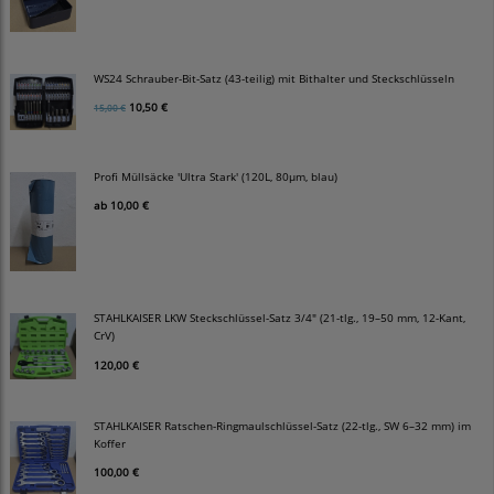
WS24 Schrauber-Bit-Satz (43-teilig) mit Bithalter und Steckschlüsseln
10,50 €
15,00 €
Profi Müllsäcke 'Ultra Stark' (120L, 80µm, blau)
ab
10,00 €
STAHLKAISER LKW Steckschlüssel-Satz 3/4" (21-tlg., 19–50 mm, 12-Kant,
CrV)
120,00 €
STAHLKAISER Ratschen-Ringmaulschlüssel-Satz (22-tlg., SW 6–32 mm) im
Koffer
100,00 €