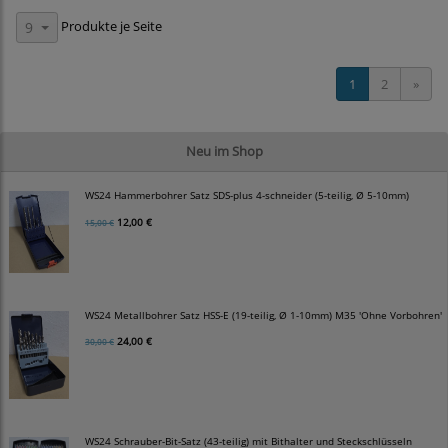
Produkte je Seite
9
1
2
»
Neu im Shop
WS24 Hammerbohrer Satz SDS-plus 4-schneider (5-teilig, Ø 5-10mm)
12,00 €
15,00 €
WS24 Metallbohrer Satz HSS-E (19-teilig, Ø 1-10mm) M35 'Ohne Vorbohren'
24,00 €
30,00 €
WS24 Schrauber-Bit-Satz (43-teilig) mit Bithalter und Steckschlüsseln