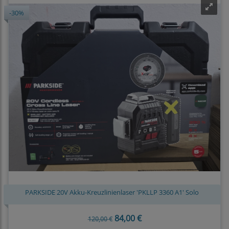
-30%
PARKSIDE 20V Akku-Kreuzlinienlaser 'PKLLP 3360 A1' Solo
84,00 €
120,00 €