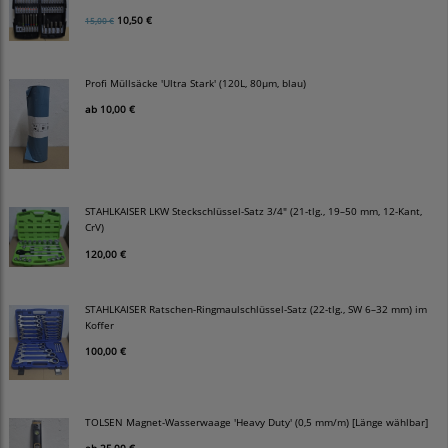
10,50 €
15,00 €
Profi Müllsäcke 'Ultra Stark' (120L, 80µm, blau)
ab
10,00 €
STAHLKAISER LKW Steckschlüssel-Satz 3/4" (21-tlg., 19–50 mm, 12-Kant,
CrV)
120,00 €
STAHLKAISER Ratschen-Ringmaulschlüssel-Satz (22-tlg., SW 6–32 mm) im
Koffer
100,00 €
TOLSEN Magnet-Wasserwaage 'Heavy Duty' (0,5 mm/m) [Länge wählbar]
ab
25,00 €