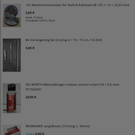
10x Metalltrennscheiben für Stahl & Edelstahl (Ø 125 × 1,0 × 22,23 mm)
5,00 €
Inhalt: 10 Stück
Grundpreis:
0,50 € / Stück
Bit-Verlängerung Set (3-teilig, 6 / 10 / 15 cm, 1/4 Zoll)
5,00 €
50x WÜRTH Abbrechklingen schwarz extrem scharf (18 × 0,5 mm)
071566031
20,00 €
MILWAUKEE Lang-Bitsatz (10-teilig, L: 50mm)
6,00 €
10,00 €