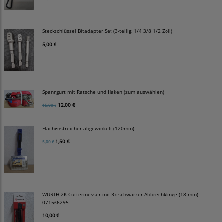
Steckschlüssel Bitadapter Set (3-teilig, 1/4 3/8 1/2 Zoll)
5,00 €
Spanngurt mit Ratsche und Haken (zum auswählen)
12,00 €
15,00 €
Flächenstreicher abgewinkelt (120mm)
1,50 €
5,00 €
WÜRTH 2K Cuttermesser mit 3x schwarzer Abbrechklinge (18 mm) –
071566295
10,00 €