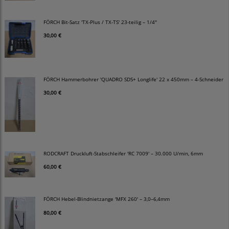
FÖRCH Bit-Satz 'TX-Plus / TX-TS' 23-teilig – 1/4"
30,00 €
FÖRCH Hammerbohrer 'QUADRO SDS+ Longlife' 22 x 450mm – 4-Schneider
30,00 €
RODCRAFT Druckluft-Stabschleifer 'RC 7009' – 30.000 U/min, 6mm
60,00 €
FÖRCH Hebel-Blindnietzange 'MFX 260' – 3,0–6,4mm
80,00 €