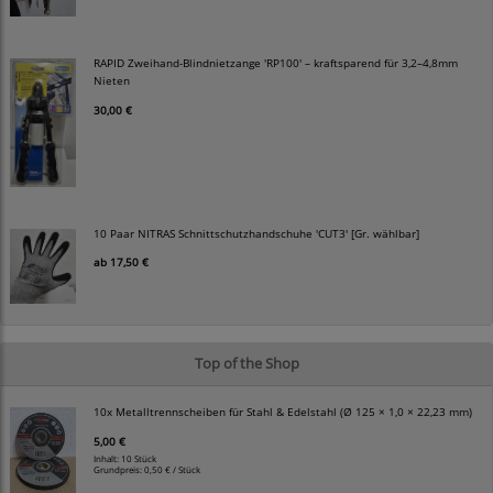
RAPID Zweihand-Blindnietzange 'RP100' – kraftsparend für 3,2–4,8mm
Nieten
30,00 €
10 Paar NITRAS Schnittschutzhandschuhe 'CUT3' [Gr. wählbar]
ab
17,50 €
Top of the Shop
10x Metalltrennscheiben für Stahl & Edelstahl (Ø 125 × 1,0 × 22,23 mm)
5,00 €
Inhalt: 10 Stück
Grundpreis:
0,50 € / Stück