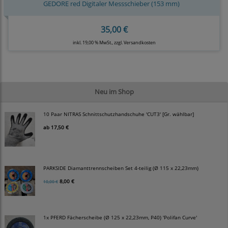
GEDORE red Digitaler Messschieber (153 mm)
35,00 €
inkl. 19,00 % MwSt., zzgl.
Versandkosten
Neu im Shop
10 Paar NITRAS Schnittschutzhandschuhe 'CUT3' [Gr. wählbar]
ab
17,50 €
PARKSIDE Diamanttrennscheiben Set 4-teilig (Ø 115 x 22,23mm)
8,00 €
10,00 €
1x PFERD Fächerscheibe (Ø 125 x 22,23mm, P40) 'Polifan Curve'