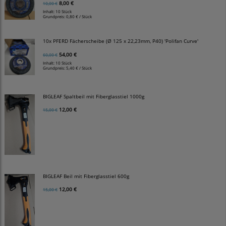
8,00 €
10,00 €
Inhalt: 10 Stück
Grundpreis:
0,80 € / Stück
10x PFERD Fächerscheibe (Ø 125 x 22,23mm, P40) 'Polifan Curve'
54,00 €
60,00 €
Inhalt: 10 Stück
Grundpreis:
5,40 € / Stück
BIGLEAF Spaltbeil mit Fiberglasstiel 1000g
12,00 €
15,00 €
BIGLEAF Beil mit Fiberglasstiel 600g
12,00 €
15,00 €