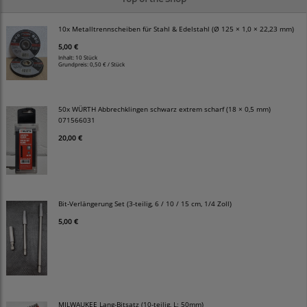
10x Metalltrennscheiben für Stahl & Edelstahl (Ø 125 × 1,0 × 22,23 mm)
5,00 €
Inhalt: 10 Stück
Grundpreis:
0,50 € / Stück
50x WÜRTH Abbrechklingen schwarz extrem scharf (18 × 0,5 mm)
071566031
20,00 €
Bit-Verlängerung Set (3-teilig, 6 / 10 / 15 cm, 1/4 Zoll)
5,00 €
MILWAUKEE Lang-Bitsatz (10-teilig, L: 50mm)