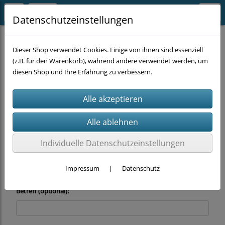
Datenschutzeinstellungen
Dieser Shop verwendet Cookies. Einige von ihnen sind essenziell
Wir beantworten Ihre Fragen gerne! Über das
(z.B. für den Warenkorb), während andere verwendet werden, um
untenstehende Formular können Sie uns diese zusenden.
diesen Shop und Ihre Erfahrung zu verbessern.
Email: *
Individuelle Datenschutzeinstellungen
Name (optional):
Impressum
|
Datenschutz
Betreff (optional):