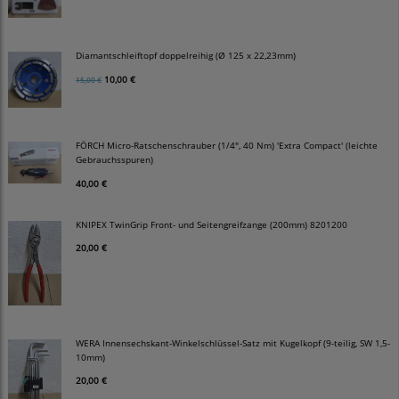
Diamantschleiftopf doppelreihig (Ø 125 x 22,23mm)
10,00 €
15,00 €
FÖRCH Micro-Ratschenschrauber (1/4", 40 Nm) 'Extra Compact' (leichte
Gebrauchsspuren)
40,00 €
KNIPEX TwinGrip Front- und Seitengreifzange (200mm) 8201200
20,00 €
WERA Innensechskant-Winkelschlüssel-Satz mit Kugelkopf (9-teilig, SW 1,5-
10mm)
20,00 €