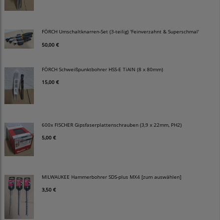
FÖRCH Umschaltknarren-Set (3-teilig) 'Feinverzahnt & Superschmal'
50,00 €
FÖRCH Schweißpunktbohrer HSS-E TiAlN (8 x 80mm)
15,00 €
600x FISCHER Gipsfaserplattenschrauben (3,9 x 22mm, PH2)
5,00 €
MILWAUKEE Hammerbohrer SDS-plus MX4 [zum auswählen]
3,50 €