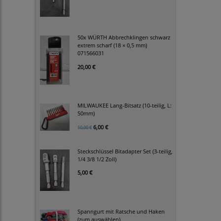
50x WÜRTH Abbrechklingen schwarz
extrem scharf (18 × 0,5 mm)
071566031
20,00 €
MILWAUKEE Lang-Bitsatz (10-teilig, L:
50mm)
6,00 €
10,00 €
Steckschlüssel Bitadapter Set (3-teilig,
1/4 3/8 1/2 Zoll)
5,00 €
Spanngurt mit Ratsche und Haken
(zum auswählen)