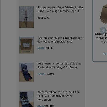
Stockschrauben Solar Edelstahl (M10
x 200mm, SW 7) DIN 6923 + EPDM
ab
2,00 €
RE
Koppelgü
Metalls
100x Holzschrauben Linsenkopf Torx
(Ø 6,0 x 80mm) Edelstahl A2
130
7,00 €
10,00 €
10,
WS24 Hammerbohrer Satz SDS-plus
4-schneider (5-teilig, Ø 5-10mm)
12,00 €
15,00 €
WS24 Metallbohrer Satz HSS-E (19-
teilig, Ø 1-10mm) M35 'Ohne
Vorbohren'
24,00 €
30,00 €