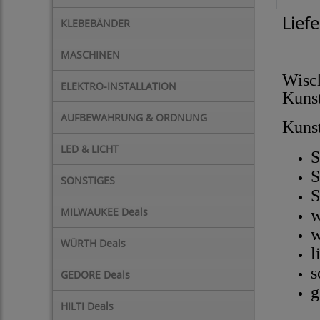
Lief
KLEBEBÄNDER
MASCHINEN
Wisch
ELEKTRO-INSTALLATION
Kunst
AUFBEWAHRUNG & ORDNUNG
Kunst
LED & LICHT
S
S
SONSTIGES
S
MILWAUKEE Deals
w
w
WÜRTH Deals
l
s
GEDORE Deals
g
HILTI Deals