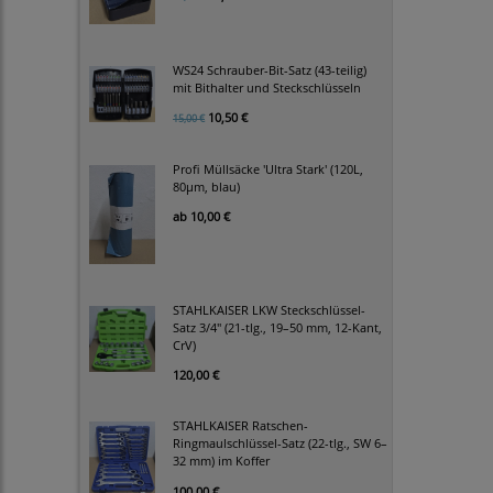
WS24 Schrauber-Bit-Satz (43-teilig)
mit Bithalter und Steckschlüsseln
10,50 €
15,00 €
Profi Müllsäcke 'Ultra Stark' (120L,
80µm, blau)
ab
10,00 €
STAHLKAISER LKW Steckschlüssel-
Satz 3/4" (21-tlg., 19–50 mm, 12-Kant,
CrV)
120,00 €
STAHLKAISER Ratschen-
Ringmaulschlüssel-Satz (22-tlg., SW 6–
32 mm) im Koffer
100,00 €