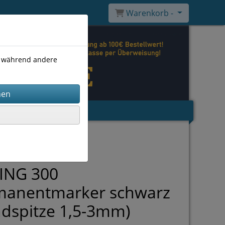
Warenkorb -
), während andere
ING 300
manentmarker schwarz
dspitze 1,5-3mm)