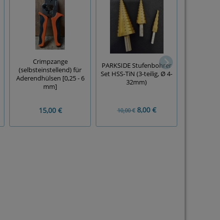
MAKITA 
Crimpzange
PARKSIDE Stufenbohrer
Diamantt
(selbsteinstellend) für
Set HSS-TiN (3-teilig, Ø 4-
'Diamak
Aderendhülsen [0,25 - 6
32mm)
22,
mm]
8,00 €
15,00 €
10,00 €
20,00 €