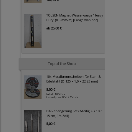
TOLSEN Magnet-Wasserwaage 'Heavy
Duty' (0,5 mm/m) [Länge wählbar]
ab
25,00 €
Top of the Shop
10x Metalltrennscheiben für Stahl &
Edelstahl (Ø 125 × 1,0 × 22,23 mm)
5,00 €
Inhalt: 10 Stück
Grundpreis:
0,50 € / Stück
Bit-Verlängerung Set (3-teilig, 6 / 10 /
15 cm, 1/4 Zoll)
5,00 €