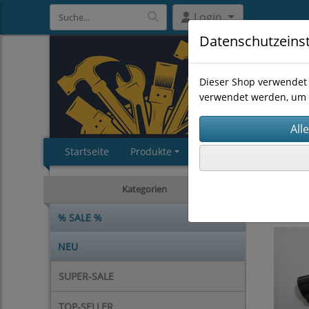
Login
Datenschutzeins
Dieser Shop verwendet 
verwendet werden, um 
Startseite
Produkte
Impressum
AGB
TOP-SEL
Kategorien
% SALE %
NEU
SUPER-SALE
TOP-SELLER