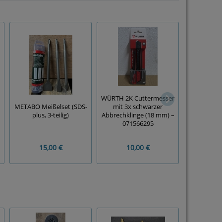
WÜRTH 2K Cuttermesser
Bit-Verlän
METABO Meißelset (SDS-
mit 3x schwarzer
teilig, 6 / 
plus, 3-teilig)
Abbrechklinge (18 mm) –
Z
071566295
15,00 €
10,00 €
5,