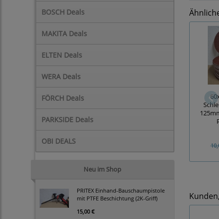
BOSCH Deals
Ähnlich
MAKITA Deals
ELTEN Deals
WERA Deals
60
FÖRCH Deals
Schle
125mm,
PARKSIDE Deals
OBI DEALS
10,
Neu im Shop
PRITEX Einhand-Bauschaumpistole
Kunden, 
mit PTFE Beschichtung (2K-Griff)
15,00 €