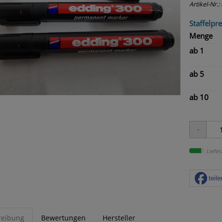
Artikel-Nr.:
Staffelpre
Menge
ab 1
ab 5
ab 10
Liefer
teile
reibung
Bewertungen
Hersteller