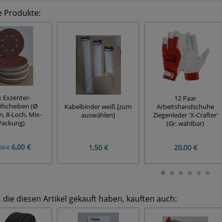
e Produkte:
x Exzenter-
12 Paar
ifscheiben (Ø
Kabelbinder weiß [zum
Arbeitshandschuhe
 8-Loch, Mix-
auswählen]
Ziegenleder 'X-Crafter'
Packung)
(Gr. wählbar)
6,00 €
1,50 €
20,00 €
00 €
die diesen Artikel gekauft haben, kauften auch: