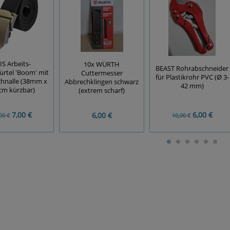
IS Arbeits-
10x WÜRTH
BEAST Rohrabschneider
rtel 'Boom' mit
Cuttermesser
für Plastikrohr PVC (Ø 3-
chnalle (38mm x
Abbrechklingen schwarz
42 mm)
cm kürzbar)
(extrem scharf)
7,00 €
6,00 €
6,00 €
00 €
10,00 €