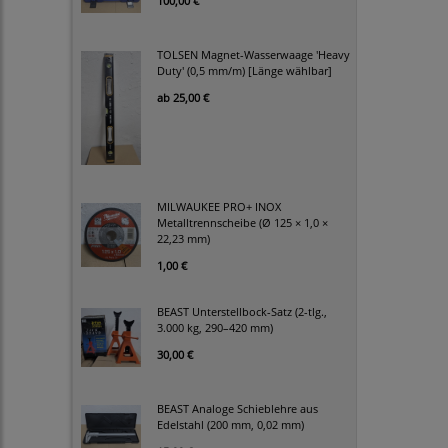
100,00 €
TOLSEN Magnet-Wasserwaage 'Heavy
Duty' (0,5 mm/m) [Länge wählbar]
ab
25,00 €
MILWAUKEE PRO+ INOX
Metalltrennscheibe (Ø 125 × 1,0 ×
22,23 mm)
1,00 €
BEAST Unterstellbock-Satz (2-tlg.,
3.000 kg, 290–420 mm)
30,00 €
BEAST Analoge Schieblehre aus
Edelstahl (200 mm, 0,02 mm)