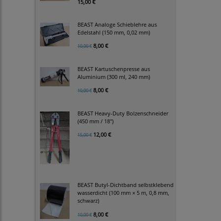
15,00 €
BEAST Analoge Schieblehre aus
Edelstahl (150 mm, 0,02 mm)
8,00 €
10,00 €
BEAST Kartuschenpresse aus
Aluminium (300 ml, 240 mm)
8,00 €
10,00 €
BEAST Heavy-Duty Bolzenschneider
(450 mm / 18")
12,00 €
15,00 €
BEAST Butyl-Dichtband selbstklebend
wasserdicht (100 mm × 5 m, 0,8 mm,
schwarz)
8,00 €
10,00 €