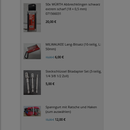
50x WÜRTH Abbrechklingen schwarz
extrem scharf (18 × 0,5 mm)
071566031
20,00 €
MILWAUKEE Lang-Bitsatz (10-teilig, L:
50mm)
6,00 €
10,00 €
Steckschlüssel Bitadapter Set (3-teilig,
1/4 3/8 1/2 Zoll)
5,00 €
Spanngurt mit Ratsche und Haken
(zum auswählen)
12,00 €
15,00 €