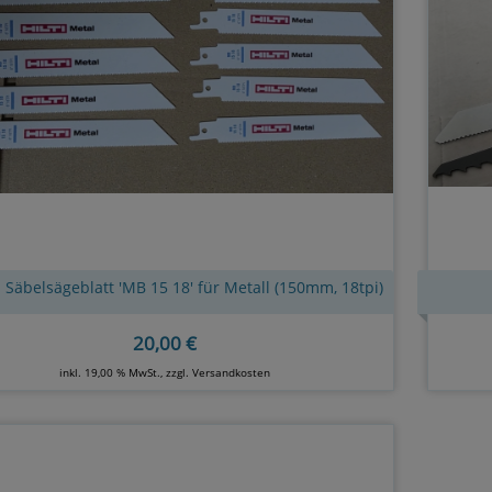
I Säbelsägeblatt 'MB 15 18' für Metall (150mm, 18tpi)
20,00 €
inkl. 19,00 % MwSt., zzgl.
Versandkosten