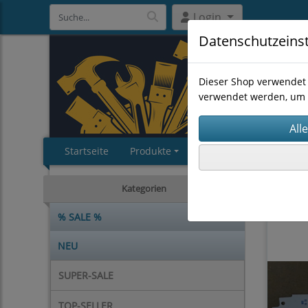
Login
Datenschutzeins
Dieser Shop verwendet 
verwendet werden, um 
Startseite
Produkte
Impressum
AGB
MASCHI
Kategorien
% SALE %
NEU
SUPER-SALE
TOP-SELLER