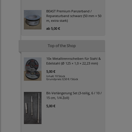
BEAST Premium Panzerband /
Reparaturband schwarz (50 mm × 50
m, extra stark)
ab
5,00 €
Top of the Shop
10x Metalltrennscheiben für Stahl &
Edelstahl (Ø 125 × 1,0 × 22,23 mm)
5,00 €
Inhalt: 10 Stück
Grundpreis:
0,50 € / Stück
Bit-Verlängerung Set (3-teilig, 6 / 10 /
15 cm, 1/4 Zoll)
5,00 €