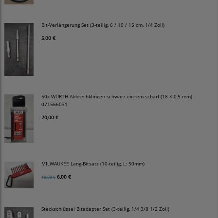
Bit-Verlängerung Set (3-teilig, 6 / 10 / 15 cm, 1/4 Zoll)
5,00 €
50x WÜRTH Abbrechklingen schwarz extrem scharf (18 × 0,5 mm)
071566031
20,00 €
MILWAUKEE Lang-Bitsatz (10-teilig, L: 50mm)
6,00 €
10,00 €
Steckschlüssel Bitadapter Set (3-teilig, 1/4 3/8 1/2 Zoll)