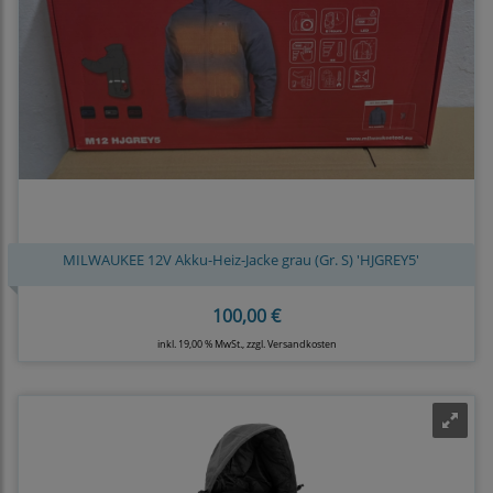
MILWAUKEE 12V Akku-Heiz-Jacke grau (Gr. S) 'HJGREY5'
100,00 €
inkl. 19,00 % MwSt., zzgl.
Versandkosten