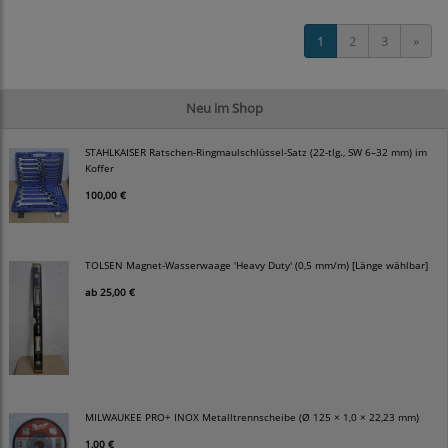
1
2
3
»
Neu im Shop
STAHLKAISER Ratschen-Ringmaulschlüssel-Satz (22-tlg., SW 6–32 mm) im
Koffer
100,00 €
TOLSEN Magnet-Wasserwaage 'Heavy Duty' (0,5 mm/m) [Länge wählbar]
ab
25,00 €
MILWAUKEE PRO+ INOX Metalltrennscheibe (Ø 125 × 1,0 × 22,23 mm)
1,00 €