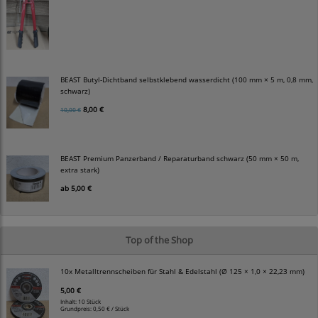
BEAST Butyl-Dichtband selbstklebend wasserdicht (100 mm × 5 m, 0,8 mm,
schwarz)
8,00 €
10,00 €
BEAST Premium Panzerband / Reparaturband schwarz (50 mm × 50 m,
extra stark)
ab
5,00 €
Top of the Shop
10x Metalltrennscheiben für Stahl & Edelstahl (Ø 125 × 1,0 × 22,23 mm)
5,00 €
Inhalt: 10 Stück
Grundpreis:
0,50 € / Stück