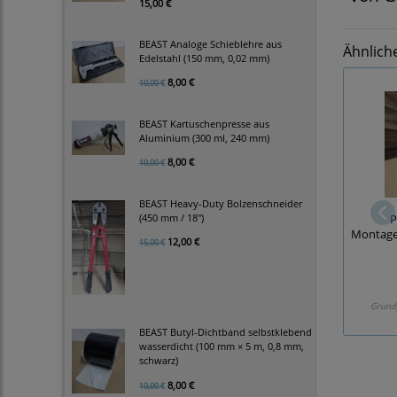
15,00 €
BEAST Analoge Schieblehre aus
Ähnlich
Edelstahl (150 mm, 0,02 mm)
8,00 €
10,00 €
BEAST Kartuschenpresse aus
Aluminium (300 ml, 240 mm)
8,00 €
10,00 €
BEAST Heavy-Duty Bolzenschneider
(450 mm / 18")
P
Montage
12,00 €
15,00 €
Grund
BEAST Butyl-Dichtband selbstklebend
wasserdicht (100 mm × 5 m, 0,8 mm,
schwarz)
8,00 €
10,00 €