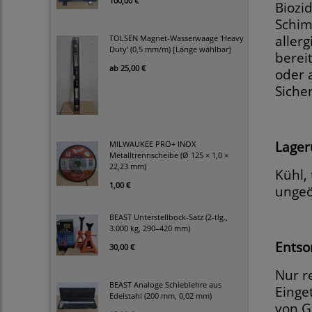
100,00 €
Biozi
Schimm
allerg
TOLSEN Magnet-Wasserwaage 'Heavy
Duty' (0,5 mm/m) [Länge wählbar]
berei
ab
25,00 €
oder 
Siche
Lager
MILWAUKEE PRO+ INOX
Metalltrennscheibe (Ø 125 × 1,0 ×
22,23 mm)
Kühl,
1,00 €
ungeö
BEAST Unterstellbock-Satz (2-tlg.,
3.000 kg, 290–420 mm)
Entso
30,00 €
Nur r
BEAST Analoge Schieblehre aus
Einge
Edelstahl (200 mm, 0,02 mm)
von G