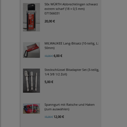
50x WÜRTH Abbrechklingen schwarz
extrem scharf (18 × 0,5 mm)
071566031
20,00 €
MILWAUKEE Lang-Bitsatz (10-teilig, L:
50mm)
6,00 €
10,00 €
Steckschlüssel Bitadapter Set (3-teilig,
1/4 3/8 1/2 Zoll)
5,00 €
Spanngurt mit Ratsche und Haken
(zum auswählen)
12,00 €
15,00 €