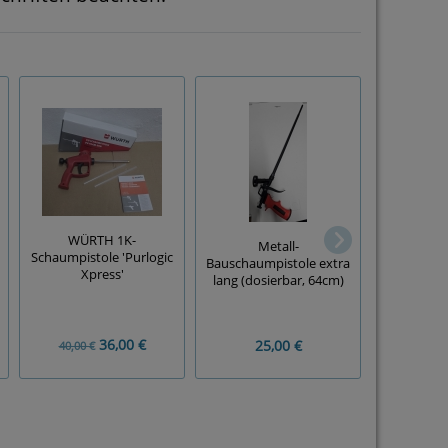
REM
WÜRTH 1K-
Metall-
Injektion
Schaumpistole 'Purlogic
Bauschaumpistole extra
Polyeste
Xpress'
lang (dosierbar, 64cm)
(3
10,00 
36,00 €
25,00 €
40,00 €
Grundpre