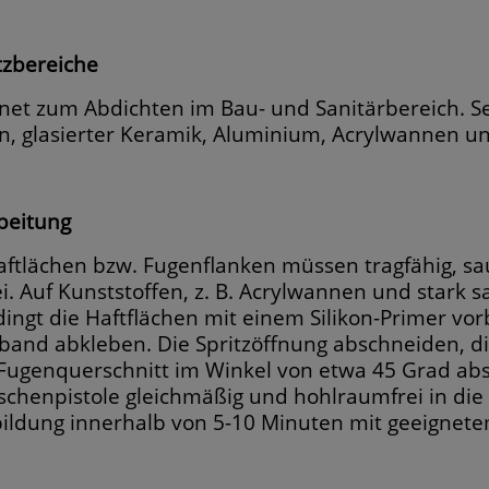
tzbereiche
net zum Abdichten im Bau- und Sanitärbereich. Seh
en, glasierter Keramik, Aluminium, Acrylwannen un
beitung
aftlächen bzw. Fugenflanken müssen tragfähig, saub
rei. Auf Kunststoffen, z. B. Acrylwannen und sta
ingt die Haftflächen mit einem Silikon-Primer vo
band abkleben. Die Spritzöffnung abschneiden, d
Fugenquerschnitt im Winkel von etwa 45 Grad absc
schenpistole gleichmäßig und hohlraumfrei in die
ildung innerhalb von 5-10 Minuten mit geeignete