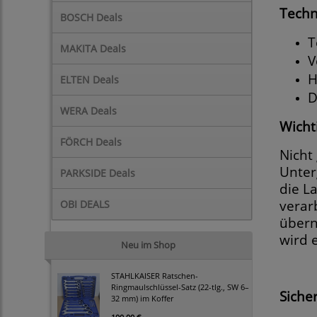
Techn
BOSCH Deals
T
MAKITA Deals
V
H
ELTEN Deals
D
WERA Deals
Wicht
FÖRCH Deals
Nicht
Unter
PARKSIDE Deals
die L
verar
OBI DEALS
übern
wird 
Neu im Shop
STAHLKAISER Ratschen-
Ringmaulschlüssel-Satz (22-tlg., SW 6–
Siche
32 mm) im Koffer