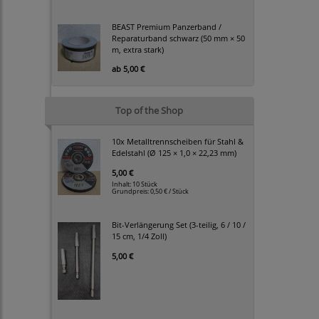
BEAST Premium Panzerband /
Reparaturband schwarz (50 mm × 50
m, extra stark)
ab
5,00 €
Top of the Shop
10x Metalltrennscheiben für Stahl &
Edelstahl (Ø 125 × 1,0 × 22,23 mm)
5,00 €
Inhalt: 10 Stück
Grundpreis:
0,50 € / Stück
Bit-Verlängerung Set (3-teilig, 6 / 10 /
15 cm, 1/4 Zoll)
5,00 €