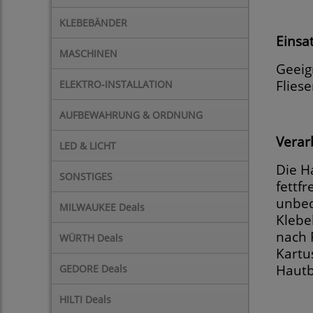
KLEBEBÄNDER
Einsa
MASCHINEN
Geeig
Flies
ELEKTRO-INSTALLATION
AUFBEWAHRUNG & ORDNUNG
Verar
LED & LICHT
Die H
SONSTIGES
fettf
unbed
MILWAUKEE Deals
Klebe
nach 
WÜRTH Deals
Kartu
Hautb
GEDORE Deals
HILTI Deals