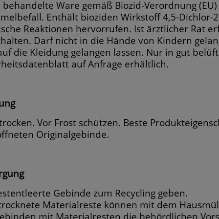
d behandelte Ware gemäß Biozid-Verordnung (EU) 
elbefall. Enthält bioziden Wirkstoff 4,5-Dichlor-2-
ische Reaktionen hervorrufen. Ist ärztlicher Rat e
thalten. Darf nicht in die Hände von Kindern gelan
auf die Kleidung gelangen lassen. Nur in gut bel
rheitsdatenblatt auf Anfrage erhältlich.
ung
 trocken. Vor Frost schützen. Beste Produkteigens
ffneten Originalgebinde.
rgung
estentleerte Gebinde zum Recycling geben.
trocknete Materialreste können mit dem Hausmüll
ebinden mit Materialresten die behördlichen Vors