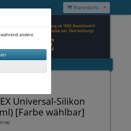
Warenkorb -
), während andere
EX Universal-Silikon
ml) [Farbe wählbar]
01182