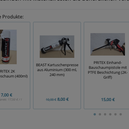
e Produkte:
PRITEX Einhand-
BEAST Kartuschenpresse
Bauschaumpistole mit
aus Aluminium (300 ml,
RITEX 2K
PTFE Beschichtung (2K-
240 mm)
schaum (400ml)
Griff)
7,00 €
8,00 €
15,00 €
10,00 €
preis:
17,50 € / l