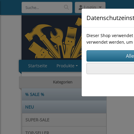
Login
Datenschutzeins
Dieser Shop verwendet 
verwendet werden, um 
Startseite
Produkte
Impressum
AGB
CHEMIE
Kategorien
% SALE %
NEU
SUPER-SALE
TOP-SELLER