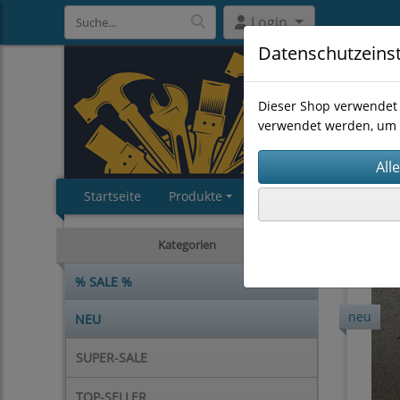
Login
Datenschutzeins
Dieser Shop verwendet 
verwendet werden, um 
Startseite
Produkte
Impressum
AGB
BOSCH D
Kategorien
% SALE %
neu
NEU
SUPER-SALE
TOP-SELLER