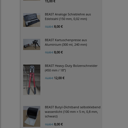
15,00 €
BEAST Analoge Schieblehre aus
Edelstahl (150 mm, 0,02 mm)
8,00 €
10,00 €
BEAST Kartuschenpresse aus
Aluminium (300 ml, 240 mm)
8,00 €
10,00 €
BEAST Heavy-Duty Bolzenschneider
(450 mm / 18")
12,00 €
15,00 €
BEAST Butyl-Dichtband selbstklebend
wasserdicht (100 mm × 5 m, 0,8 mm,
schwarz)
8,00 €
10,00 €