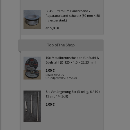
BEAST Premium Panzerband /
Reparaturband schwarz (50 mm × 50
m, extra stark)
ab
5,00 €
Top of the Shop
10x Metalltrennscheiben für Stahl &
Edelstahl (Ø 125 × 1,0 × 22,23 mm)
5,00 €
Inhalt: 10 Stück
Grundpreis:
0,50 € / Stück
Bit-Verlängerung Set (3-teilig, 6 / 10 /
15 cm, 1/4 Zoll)
5,00 €