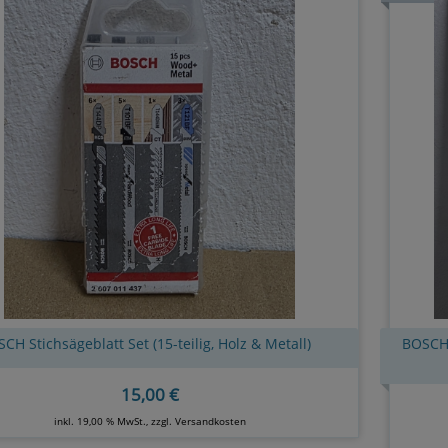
CH Stichsägeblatt Set (15-teilig, Holz & Metall)
BOSCH 
15,00 €
inkl. 19,00 % MwSt., zzgl.
Versandkosten