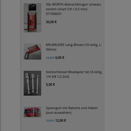
50x WÜRTH Abbrechklingen schwarz
extrem scharf (18 × 0,5 mm)
071566031
20,00 €
MILWAUKEE Lang-Bitsatz (10-teilig, L:
50mm)
6,00 €
10,00 €
Steckschlüssel Bitadapter Set (3-teilig,
1/4 3/8 1/2 Zoll)
5,00 €
Spanngurt mit Ratsche und Haken
(zum auswählen)
12,00 €
15,00 €