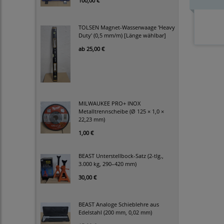
100,00 €
TOLSEN Magnet-Wasserwaage 'Heavy
Duty' (0,5 mm/m) [Länge wählbar]
ab
25,00 €
MILWAUKEE PRO+ INOX
Metalltrennscheibe (Ø 125 × 1,0 ×
22,23 mm)
1,00 €
BEAST Unterstellbock-Satz (2-tlg.,
3.000 kg, 290–420 mm)
30,00 €
BEAST Analoge Schieblehre aus
Edelstahl (200 mm, 0,02 mm)