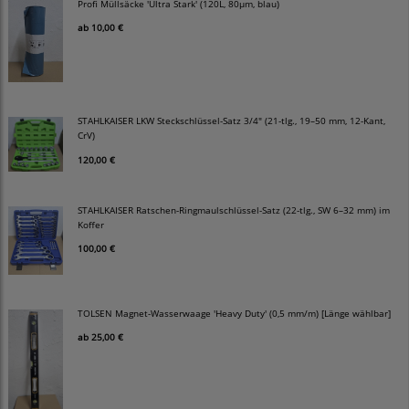
Profi Müllsäcke 'Ultra Stark' (120L, 80µm, blau)
ab
10,00 €
STAHLKAISER LKW Steckschlüssel-Satz 3/4" (21-tlg., 19–50 mm, 12-Kant,
CrV)
120,00 €
STAHLKAISER Ratschen-Ringmaulschlüssel-Satz (22-tlg., SW 6–32 mm) im
Koffer
100,00 €
TOLSEN Magnet-Wasserwaage 'Heavy Duty' (0,5 mm/m) [Länge wählbar]
ab
25,00 €