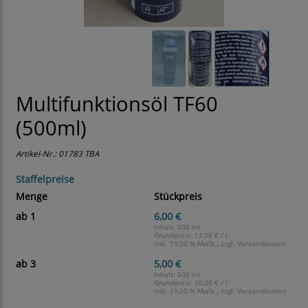
Multifunktionsöl TF60
(500ml)
Artikel-Nr.:
01783 TBA
Staffelpreise
Menge
Stückpreis
ab 1
6,00 €
Inhalt: 500 ml
Grundpreis:
12,00 € / l
inkl. 19,00 % MwSt., zzgl.
Versandkosten
ab 3
5,00 €
Inhalt: 500 ml
Grundpreis:
10,00 € / l
inkl. 19,00 % MwSt., zzgl.
Versandkosten