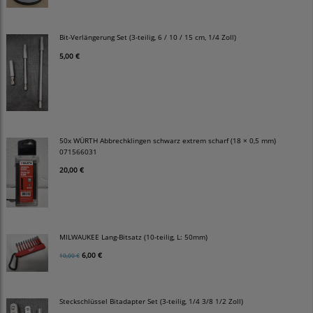
Bit-Verlängerung Set (3-teilig, 6 / 10 / 15 cm, 1/4 Zoll)
5,00 €
50x WÜRTH Abbrechklingen schwarz extrem scharf (18 × 0,5 mm)
071566031
20,00 €
MILWAUKEE Lang-Bitsatz (10-teilig, L: 50mm)
6,00 €
10,00 €
Steckschlüssel Bitadapter Set (3-teilig, 1/4 3/8 1/2 Zoll)