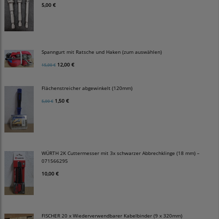
5,00 €
Spanngurt mit Ratsche und Haken (zum auswählen)
12,00 €
15,00 €
Flächenstreicher abgewinkelt (120mm)
1,50 €
5,00 €
WÜRTH 2K Cuttermesser mit 3x schwarzer Abbrechklinge (18 mm) –
071566295
10,00 €
FISCHER 20 x Wiederverwendbarer Kabelbinder (9 x 320mm)