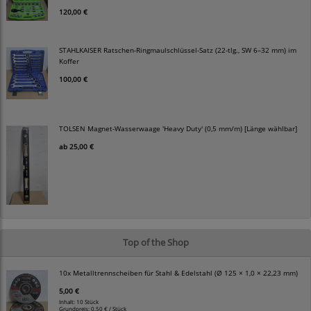
120,00 €
STAHLKAISER Ratschen-Ringmaulschlüssel-Satz (22-tlg., SW 6–32 mm) im
Koffer
100,00 €
TOLSEN Magnet-Wasserwaage 'Heavy Duty' (0,5 mm/m) [Länge wählbar]
ab
25,00 €
Top of the Shop
10x Metalltrennscheiben für Stahl & Edelstahl (Ø 125 × 1,0 × 22,23 mm)
5,00 €
Inhalt: 10 Stück
Grundpreis:
0,50 € / Stück