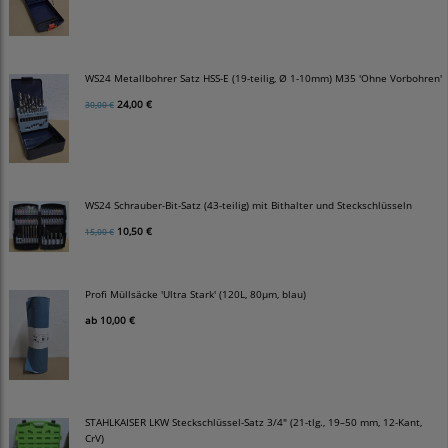
WS24 Metallbohrer Satz HSS-E (19-teilig, Ø 1-10mm) M35 'Ohne Vorbohren'
24,00 €
30,00 €
WS24 Schrauber-Bit-Satz (43-teilig) mit Bithalter und Steckschlüsseln
10,50 €
15,00 €
Profi Müllsäcke 'Ultra Stark' (120L, 80µm, blau)
ab
10,00 €
STAHLKAISER LKW Steckschlüssel-Satz 3/4" (21-tlg., 19–50 mm, 12-Kant,
CrV)