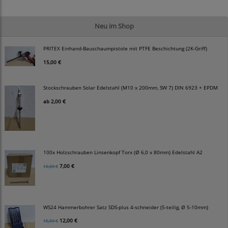
Neu im Shop
PRITEX Einhand-Bauschaumpistole mit PTFE Beschichtung (2K-Griff)
15,00 €
Stockschrauben Solar Edelstahl (M10 x 200mm, SW 7) DIN 6923 + EPDM
ab
2,00 €
100x Holzschrauben Linsenkopf Torx (Ø 6,0 x 80mm) Edelstahl A2
7,00 €
10,00 €
WS24 Hammerbohrer Satz SDS-plus 4-schneider (5-teilig, Ø 5-10mm)
12,00 €
15,00 €