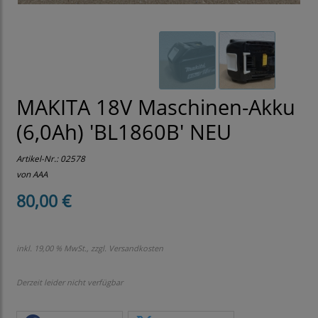
MAKITA 18V Maschinen-Akku
(6,0Ah) 'BL1860B' NEU
Artikel-Nr.:
02578
von AAA
80,00 €
inkl. 19,00 % MwSt., zzgl.
Versandkosten
Derzeit leider nicht verfügbar