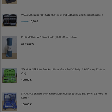
WS24 Schrauber-Bit-Satz (43-teilig) mit Bithalter und Steckschlüsseln
10,50 €
15,00 €
Profi Müllsäcke 'Ultra Stark' (120L, 80µm, blau)
ab
10,00 €
STAHLKAISER LKW Steckschlüssel-Satz 3/4" (21-tlg., 19–50 mm, 12-Kant,
CrV)
120,00 €
STAHLKAISER Ratschen-Ringmaulschlüssel-Satz (22-tlg., SW 6–32 mm) im
Koffer
100,00 €