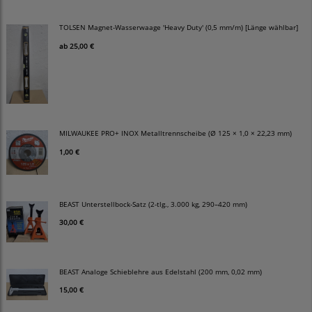
TOLSEN Magnet-Wasserwaage 'Heavy Duty' (0,5 mm/m) [Länge wählbar]
ab
25,00 €
MILWAUKEE PRO+ INOX Metalltrennscheibe (Ø 125 × 1,0 × 22,23 mm)
1,00 €
BEAST Unterstellbock-Satz (2-tlg., 3.000 kg, 290–420 mm)
30,00 €
BEAST Analoge Schieblehre aus Edelstahl (200 mm, 0,02 mm)
15,00 €