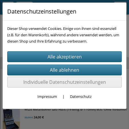
Datenschutzeinstellungen
Dieser Shop verwendet Cookies. Einige von ihnen sind essenziell
(z.B. für den Warenkorb), während andere verwendet werden, um
Es wurden leider keine Produkte gefunden.
diesen Shop und Ihre Erfahrung zu verbessern.
Neu im Shop
WS24 Hammerbohrer Satz SDS-plus 4-schneider (5-teilig, Ø 5-10mm)
Individuelle Datenschutzeinstellungen
12,00 €
15,00 €
Impressum
|
Datenschutz
WS24 Metallbohrer Satz HSS-E (19-teilig, Ø 1-10mm) M35 'Ohne Vorbohren'
24,00 €
30,00 €