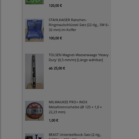
120,00 €
STAHLKAISER Ratschen-
Ringmaulschlüssel-Satz (22-tlg., SW 6–
32 mm) im Koffer
100,00 €
TOLSEN Magnet-Wasserwaage 'Heavy
Duty' (0,5 mm/m) [Länge wählbar]
ab
25,00 €
MILWAUKEE PRO+ INOX
Metalltrennscheibe (Ø 125 × 1,0 ×
22,23 mm)
1,00 €
BEAST Unterstellbock-Satz (2-tlg.,