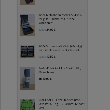
WS24 Metallbohrer Satz HSS-E (19-
teilig, Ø 1-10mm) M35 'Ohne
Vorbohren'
24,00 €
30,00 €
WS24 Schrauber-Bit-Satz (43-teilig)
mit Bithalter und Steckschlüsseln
10,50 €
15,00 €
Profi Müllsäcke 'Ultra Stark' (120L,
80µm, blau)
ab
10,00 €
STAHLKAISER LKW Steckschlüssel-
Satz 3/4" (21-tlg., 19–50 mm, 12-Kant,
CrV)