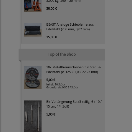
3.000 kg, 290–420 mm)
30,00 €
BEAST Analoge Schieblehre aus
Edelstahl (200 mm, 0,02 mm)
15,00 €
Top of the Shop
10x Metalltrennscheiben für Stahl &
Edelstahl (Ø 125 × 1,0 × 22,23 mm)
5,00 €
Inhalt: 10 Stück
Grundpreis:
0,50 € / Stück
Bit-Verlängerung Set (3-teilig, 6 / 10 /
15 cm, 1/4 Zoll)
5,00 €