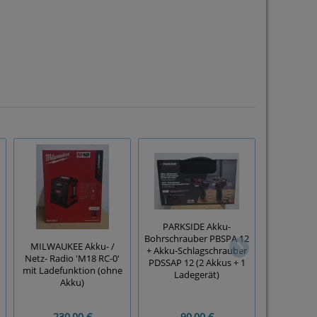
PARKSIDE Akku-
Bohrschrauber PBSPA 12
MILWAUKEE Akku- /
DEWALT 
+ Akku-Schlagschrauber
Netz- Radio 'M18 RC-0'
Schrauber
PDSSAP 12 (2 Akkus + 1
mit Ladefunktion (ohne
QW' (mit 2
Ladegerät)
Akku)
im 
230,00 €
90,00 €
150