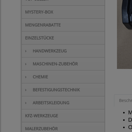
MYSTERY-BOX
MENGENRABATTE
EINZELSTÜCKE
›
HANDWERKZEUG
›
MASCHINEN-ZUBEHÖR
›
CHEMIE
›
BEFESTIGUNGSTECHNIK
Besch
›
ARBEITSKLEIDUNG
M
KFZ-WERKZEUGE
D
O
MALERZUBEHÖR