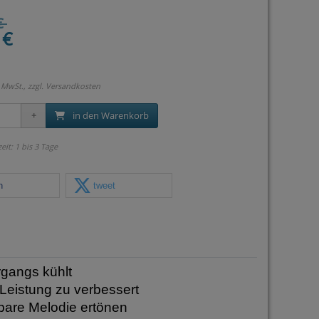
€
 €
 MwSt., zzgl.
Versandkosten
in den Warenkorb
zeit: 1 bis 3 Tage
n
tweet
gangs kühlt
 Leistung zu verbessert
bare Melodie ertönen