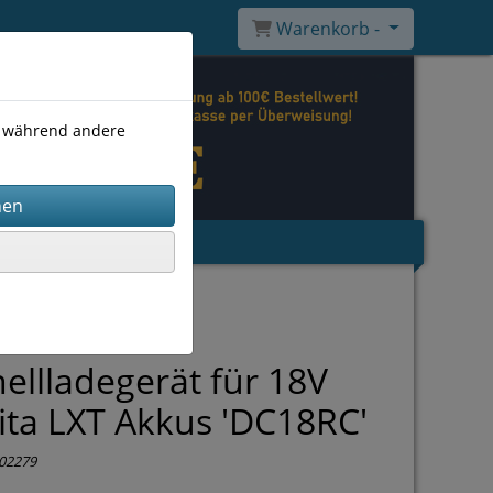
Warenkorb -
), während andere
ellladegerät für 18V
ta LXT Akkus 'DC18RC'
02279