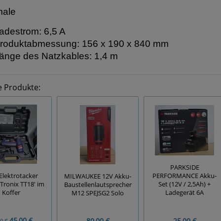
male
adestrom: 6,5 A
roduktabmessung: 156 x 190 x 840 mm
änge des Natzkables: 1,4 m
e Produkte:
PARKSIDE
lektrotacker
PERFORMANCE Akku-
MILWAUKEE 12V Akku-
-Tronix TT18' im
Set (12V / 2,5Ah) +
Baustellenlautsprecher
Koffer
Ladegerät 6A
M12 SPEJSG2 Solo
45,00 €
80,00 €
25,00 €
0 €