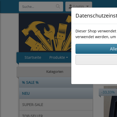
Login
Datenschutzeins
Dieser Shop verwendet 
verwendet werden, um 
Startseite
Produkte
Impressum
AGB
MASCHI
Kategorien
% SALE %
-33,33%
NEU
SUPER-SALE
TOP-SELLER