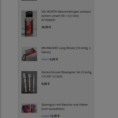
50x WÜRTH Abbrechklingen schwarz
extrem scharf (18 × 0,5 mm)
071566031
20,00 €
MILWAUKEE Lang-Bitsatz (10-teilig, L:
50mm)
6,00 €
10,00 €
Steckschlüssel Bitadapter Set (3-teilig,
1/4 3/8 1/2 Zoll)
5,00 €
Spanngurt mit Ratsche und Haken
(zum auswählen)
12,00 €
15,00 €