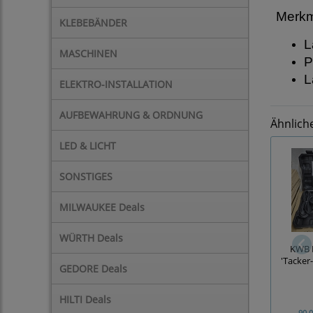
Merk
KLEBEBÄNDER
L
MASCHINEN
P
L
ELEKTRO-INSTALLATION
AUFBEWAHRUNG & ORDNUNG
Ähnlich
LED & LICHT
SONSTIGES
MILWAUKEE Deals
WÜRTH Deals
KWB E
'Tacker
GEDORE Deals
HILTI Deals
90,0