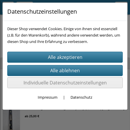
Datenschutzeinstellungen
Dieser Shop verwendet Cookies. Einige von ihnen sind essenziell
(z.B. für den Warenkorb), während andere verwendet werden, um
Es wurden leider keine Produkte gefunden.
diesen Shop und Ihre Erfahrung zu verbessern.
Neu im Shop
STAHLKAISER Ratschen-Ringmaulschlüssel-Satz (22-tlg., SW 6–32 mm) im
Koffer
Individuelle Datenschutzeinstellungen
100,00 €
Impressum
|
Datenschutz
TOLSEN Magnet-Wasserwaage 'Heavy Duty' (0,5 mm/m) [Länge wählbar]
ab
25,00 €