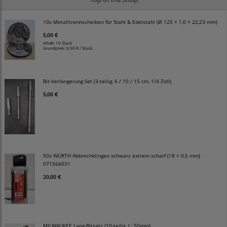
10x Metalltrennscheiben für Stahl & Edelstahl (Ø 125 × 1,0 × 22,23 mm)
5,00 €
Inhalt: 10 Stück
Grundpreis:
0,50 € / Stück
Bit-Verlängerung Set (3-teilig, 6 / 10 / 15 cm, 1/4 Zoll)
5,00 €
50x WÜRTH Abbrechklingen schwarz extrem scharf (18 × 0,5 mm)
071566031
20,00 €
MILWAUKEE Lang-Bitsatz (10-teilig, L: 50mm)