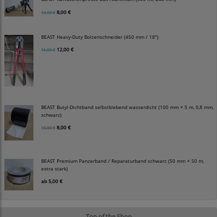
8,00 €
10,00 €
BEAST Heavy-Duty Bolzenschneider (450 mm / 18")
12,00 €
15,00 €
BEAST Butyl-Dichtband selbstklebend wasserdicht (100 mm × 5 m, 0,8 mm,
schwarz)
8,00 €
10,00 €
BEAST Premium Panzerband / Reparaturband schwarz (50 mm × 50 m,
extra stark)
ab
5,00 €
Top of the Shop