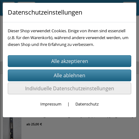
Datenschutzeinstellungen
Dieser Shop verwendet Cookies. Einige von ihnen sind essenziell
(z.B. für den Warenkorb), während andere verwendet werden, um
Es wurden leider keine Produkte gefunden.
diesen Shop und Ihre Erfahrung zu verbessern.
Neu im Shop
STAHLKAISER Ratschen-Ringmaulschlüssel-Satz (22-tlg., SW 6–32 mm) im
Koffer
Individuelle Datenschutzeinstellungen
100,00 €
Impressum
|
Datenschutz
TOLSEN Magnet-Wasserwaage 'Heavy Duty' (0,5 mm/m) [Länge wählbar]
ab
25,00 €