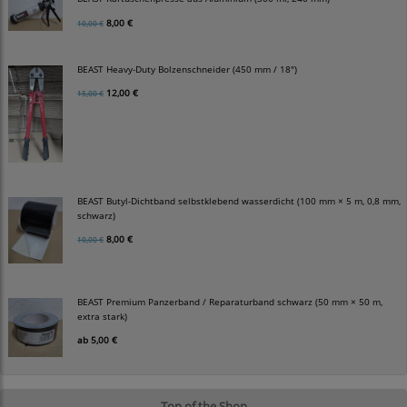
8,00 €
10,00 €
BEAST Heavy-Duty Bolzenschneider (450 mm / 18")
12,00 €
15,00 €
BEAST Butyl-Dichtband selbstklebend wasserdicht (100 mm × 5 m, 0,8 mm,
schwarz)
8,00 €
10,00 €
BEAST Premium Panzerband / Reparaturband schwarz (50 mm × 50 m,
extra stark)
ab
5,00 €
Top of the Shop