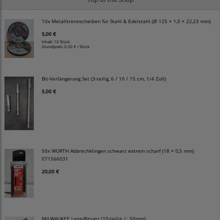
10x Metalltrennscheiben für Stahl & Edelstahl (Ø 125 × 1,0 × 22,23 mm)
5,00 €
Inhalt: 10 Stück
Grundpreis:
0,50 € / Stück
Bit-Verlängerung Set (3-teilig, 6 / 10 / 15 cm, 1/4 Zoll)
5,00 €
50x WÜRTH Abbrechklingen schwarz extrem scharf (18 × 0,5 mm)
071566031
20,00 €
MILWAUKEE Lang-Bitsatz (10-teilig, L: 50mm)