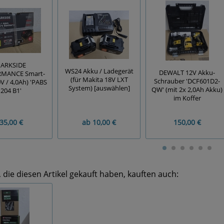
ARKSIDE
WS24 Akku / Ladegerät
DEWALT 12V Akku-
MANCE Smart-
(für Makita 18V LXT
Schrauber 'DCF601D2-
V / 4,0Ah) 'PABS
System) [auswählen]
QW' (mit 2x 2,0Ah Akku)
204 B1'
im Koffer
35,00 €
ab
10,00 €
150,00 €
die diesen Artikel gekauft haben, kauften auch: