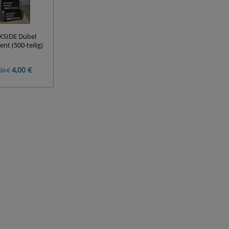
KSIDE Dübel
nt (500-teilig)
4,00 €
00 €