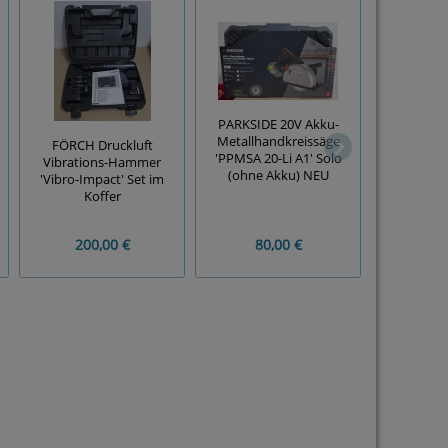
PARKSIDE 20V Akku-
Metallhandkreissäge
FÖRCH Druckluft
MAKITA 
'PPMSA 20-Li A1' Solo
Vibrations-Hammer
Winkelsc
(ohne Akku) NEU
'Vibro-Impact' Set im
'DGA511R
Koffer
200,00 €
80,00 €
320