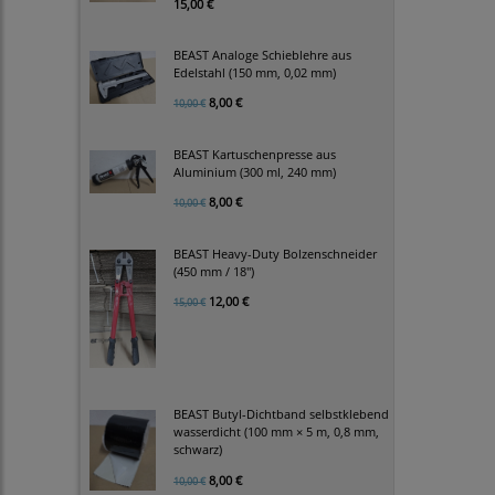
15,00 €
BEAST Analoge Schieblehre aus
Edelstahl (150 mm, 0,02 mm)
8,00 €
10,00 €
BEAST Kartuschenpresse aus
Aluminium (300 ml, 240 mm)
8,00 €
10,00 €
BEAST Heavy-Duty Bolzenschneider
(450 mm / 18")
12,00 €
15,00 €
BEAST Butyl-Dichtband selbstklebend
wasserdicht (100 mm × 5 m, 0,8 mm,
schwarz)
8,00 €
10,00 €