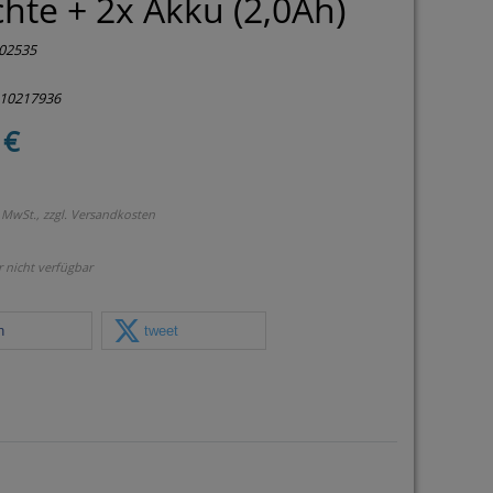
hte + 2x Akku (2,0Ah)
02535
210217936
 €
 MwSt., zzgl.
Versandkosten
r nicht verfügbar
n
tweet