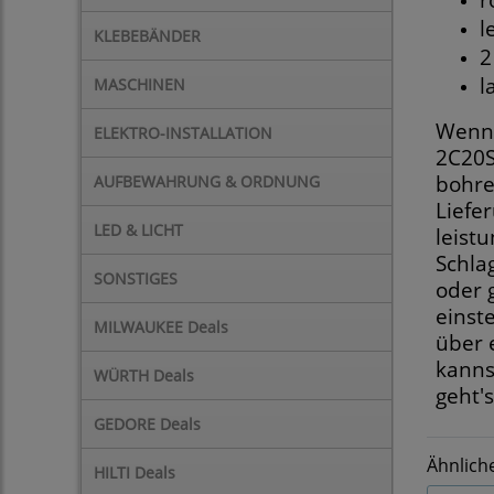
l
KLEBEBÄNDER
2
l
MASCHINEN
Wenn 
ELEKTRO-INSTALLATION
2C20S
bohren
AUFBEWAHRUNG & ORDNUNG
Liefe
LED & LICHT
leist
Schla
SONSTIGES
oder 
einst
MILWAUKEE Deals
über 
kanns
WÜRTH Deals
geht's
GEDORE Deals
Ähnlich
HILTI Deals