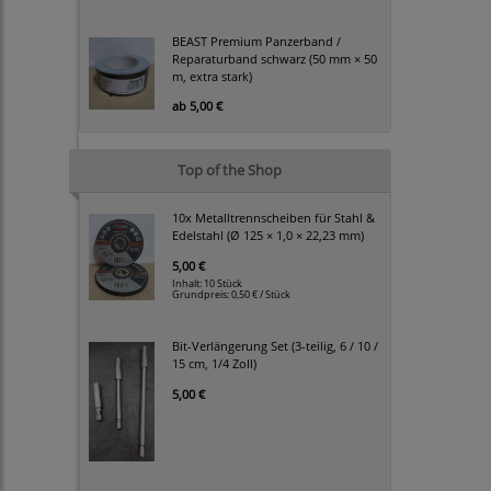
BEAST Premium Panzerband /
Reparaturband schwarz (50 mm × 50
m, extra stark)
ab
5,00 €
Top of the Shop
10x Metalltrennscheiben für Stahl &
Edelstahl (Ø 125 × 1,0 × 22,23 mm)
5,00 €
Inhalt: 10 Stück
Grundpreis:
0,50 € / Stück
Bit-Verlängerung Set (3-teilig, 6 / 10 /
15 cm, 1/4 Zoll)
5,00 €