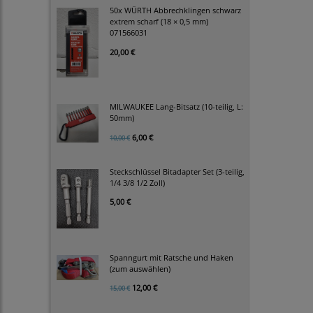
50x WÜRTH Abbrechklingen schwarz
extrem scharf (18 × 0,5 mm)
071566031
20,00 €
MILWAUKEE Lang-Bitsatz (10-teilig, L:
50mm)
6,00 €
10,00 €
Steckschlüssel Bitadapter Set (3-teilig,
1/4 3/8 1/2 Zoll)
5,00 €
Spanngurt mit Ratsche und Haken
(zum auswählen)
12,00 €
15,00 €