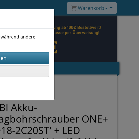
Warenkorb -
), während andere
BI Akku-
lagbohrschrauber ONE+
18-2C20ST' + LED