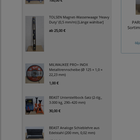
100,00 €
TOLSEN Magnet-Wasserwaage 'Heavy
Duty' (0,5 mm/m) [Länge wählbar]
PAR
Sortime
ab
25,00 €
10,
MILWAUKEE PRO+ INOX
Metalltrennscheibe (Ø 125 × 1,0 ×
22,23 mm)
1,00 €
BEAST Unterstellbock-Satz (2-tlg.,
3.000 kg, 290–420 mm)
30,00 €
BEAST Analoge Schieblehre aus
Edelstahl (200 mm, 0,02 mm)