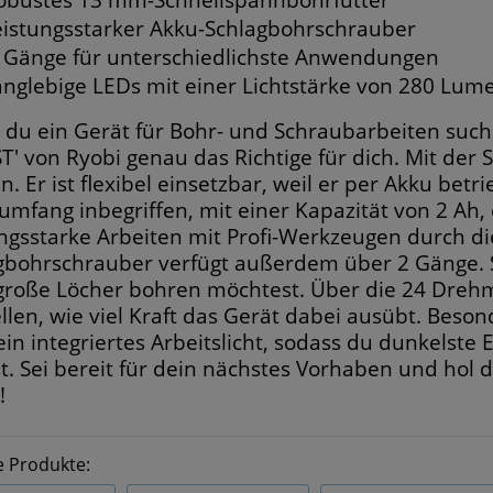
eistungsstarker Akku-Schlagbohrschrauber
 Gänge für unterschiedlichste Anwendungen
anglebige LEDs mit einer Lichtstärke von 280 Lum
du ein Gerät für Bohr- und Schraubarbeiten suchs
T' von Ryobi genau das Richtige für dich. Mit der 
. Er ist flexibel einsetzbar, weil er per Akku betr
rumfang inbegriffen, mit einer Kapazität von 2 Ah,
ungsstarke Arbeiten mit Profi-Werkzeugen durch d
gbohrschrauber verfügt außerdem über 2 Gänge. S
große Löcher bohren möchtest. Über die 24 Dreh
ellen, wie viel Kraft das Gerät dabei ausübt. Beson
ein integriertes Arbeitslicht, sodass du dunkelste
t. Sei bereit für dein nächstes Vorhaben und hol 
!
e Produkte: