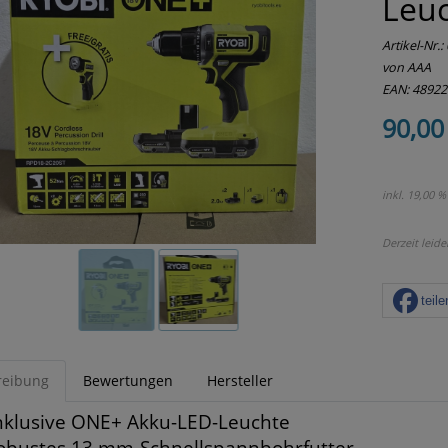
Leuc
Artikel-Nr.:
von AAA
EAN: 4892
90,00
inkl. 19,00 %
Derzeit leide
teile
reibung
Bewertungen
Hersteller
nklusive ONE+ Akku-LED-Leuchte
obustes 13 mm-Schnellspannbohrfutter