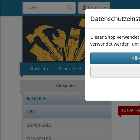
Login
Datenschutzeins
Dieser Shop verwendet 
verwendet werden, um 
Startseite
Produkte
Impressum
AGB
MASCHI
Kategorien
% SALE %
ausverka
NEU
SUPER-SALE
TOP-SELLER