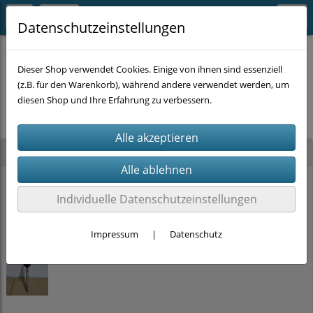
Datenschutzeinstellungen
Dieser Shop verwendet Cookies. Einige von ihnen sind essenziell
(z.B. für den Warenkorb), während andere verwendet werden, um
Es wurden leider keine Produkte gefunden.
diesen Shop und Ihre Erfahrung zu verbessern.
Neu im Shop
PRITEX Einhand-Bauschaumpistole mit PTFE Beschichtung (2K-Griff)
Individuelle Datenschutzeinstellungen
15,00 €
Impressum
|
Datenschutz
Stockschrauben Solar Edelstahl (M10 x 200mm, SW 7) DIN 6923 + EPDM
ab
2,00 €