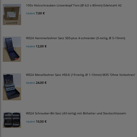
100x Holzschrauben Linsenkopf Torx (Ø 6,0 x 80mm) Edelstahl A2
7,00 €
10,00 €
WS24 Hammerbohrer Satz SDS-plus 4-schneider (5-teilig, Ø 5-10mm)
12,00 €
15,00 €
WS24 Metallbohrer Satz HSS-E (19-teilig, Ø 1-10mm) M35 'Ohne Vorbohren'
24,00 €
30,00 €
WS24 Schrauber-Bit-Satz (43-teilig) mit Bithalter und Steckschlüsseln
10,50 €
15,00 €