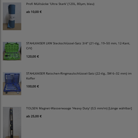
Profi Müllsäcke 'Ultra Stark' (120L, 80µm, blau)
ab
10,00 €
STAHLKAISER LKW Steckschlüssel-Satz 3/4" (21-tlg., 19–50 mm, 12-Kant,
CrV)
120,00 €
STAHLKAISER Ratschen-Ringmaulschlüssel-Satz (22-tlg., SW 6–32 mm) im
Koffer
100,00 €
TOLSEN Magnet-Wasserwaage 'Heavy Duty' (0,5 mm/m) [Länge wählbar]
ab
25,00 €