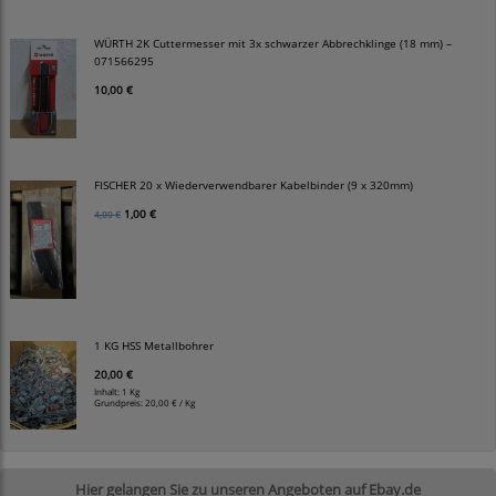
WÜRTH 2K Cuttermesser mit 3x schwarzer Abbrechklinge (18 mm) –
071566295
10,00 €
FISCHER 20 x Wiederverwendbarer Kabelbinder (9 x 320mm)
1,00 €
4,00 €
1 KG HSS Metallbohrer
20,00 €
Inhalt: 1 Kg
Grundpreis:
20,00 € / Kg
Hier gelangen Sie zu unseren Angeboten auf Ebay.de