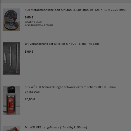
10x Metalltrennscheiben für Stahl & Edelstahl (Ø 125 × 1,0 × 22,23 mm)
5,00 €
Inhalt: 10 Stück
Grundpreis:
0,50 € / Stück
Bit-Verlängerung Set (3-teilig, 6 / 10 / 15 cm, 1/4 Zoll)
5,00 €
50x WÜRTH Abbrechklingen schwarz extrem scharf (18 × 0,5 mm)
071566031
20,00 €
MILWAUKEE Lang-Bitsatz (10-teilig, L: 50mm)