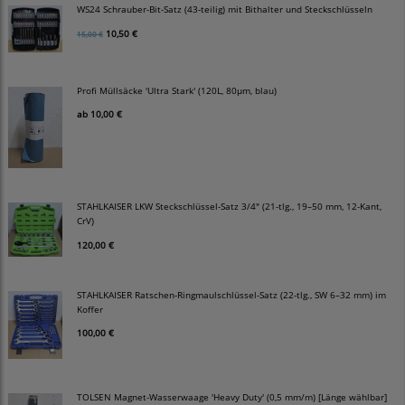
WS24 Schrauber-Bit-Satz (43-teilig) mit Bithalter und Steckschlüsseln
10,50 €
15,00 €
Profi Müllsäcke 'Ultra Stark' (120L, 80µm, blau)
ab
10,00 €
STAHLKAISER LKW Steckschlüssel-Satz 3/4" (21-tlg., 19–50 mm, 12-Kant,
CrV)
120,00 €
STAHLKAISER Ratschen-Ringmaulschlüssel-Satz (22-tlg., SW 6–32 mm) im
Koffer
100,00 €
TOLSEN Magnet-Wasserwaage 'Heavy Duty' (0,5 mm/m) [Länge wählbar]