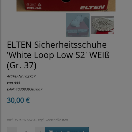
ELTEN Sicherheitsschuhe
'White Loop Low S2' WEIß
(Gr. 37)
Artikel-Nr.:
02757
von AAA
EAN: 4030839367667
30,00 €
inkl. 19,00 % MwSt., zzgl.
Versandkosten