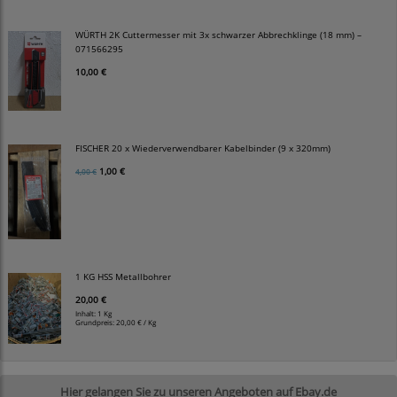
WÜRTH 2K Cuttermesser mit 3x schwarzer Abbrechklinge (18 mm) –
071566295
10,00 €
FISCHER 20 x Wiederverwendbarer Kabelbinder (9 x 320mm)
1,00 €
4,00 €
1 KG HSS Metallbohrer
20,00 €
Inhalt: 1 Kg
Grundpreis:
20,00 € / Kg
Hier gelangen Sie zu unseren Angeboten auf Ebay.de