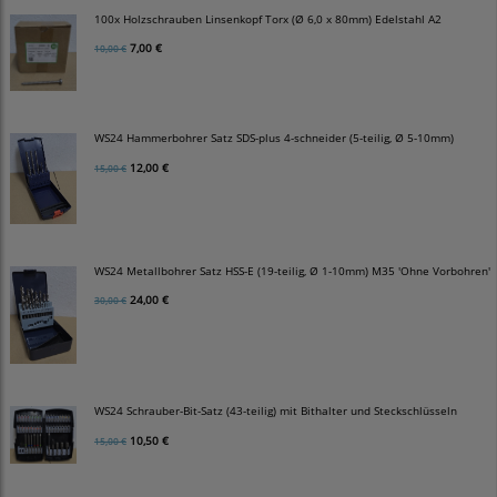
100x Holzschrauben Linsenkopf Torx (Ø 6,0 x 80mm) Edelstahl A2
7,00 €
10,00 €
WS24 Hammerbohrer Satz SDS-plus 4-schneider (5-teilig, Ø 5-10mm)
12,00 €
15,00 €
WS24 Metallbohrer Satz HSS-E (19-teilig, Ø 1-10mm) M35 'Ohne Vorbohren'
24,00 €
30,00 €
WS24 Schrauber-Bit-Satz (43-teilig) mit Bithalter und Steckschlüsseln
10,50 €
15,00 €