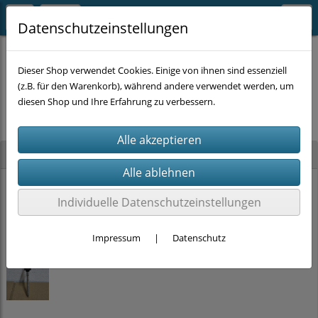
Datenschutzeinstellungen
Dieser Shop verwendet Cookies. Einige von ihnen sind essenziell
(z.B. für den Warenkorb), während andere verwendet werden, um
Es wurden leider keine Produkte gefunden.
diesen Shop und Ihre Erfahrung zu verbessern.
Neu im Shop
PRITEX Einhand-Bauschaumpistole mit PTFE Beschichtung (2K-Griff)
Individuelle Datenschutzeinstellungen
15,00 €
Impressum
|
Datenschutz
Stockschrauben Solar Edelstahl (M10 x 200mm, SW 7) DIN 6923 + EPDM
ab
2,00 €