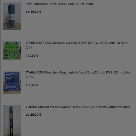
Profi Müllsäcke 'Ultra Stark' (120L, 80µm, blau)
ab
10,00 €
STAHLKAISER LKW Steckschlüssel-Satz 3/4" (21-tlg., 19–50 mm, 12-Kant,
CrV)
120,00 €
STAHLKAISER Ratschen-Ringmaulschlüssel-Satz (22-tlg., SW 6–32 mm) im
Koffer
100,00 €
TOLSEN Magnet-Wasserwaage 'Heavy Duty' (0,5 mm/m) [Länge wählbar]
ab
25,00 €