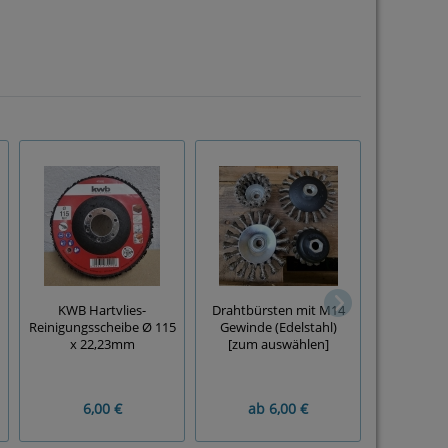
RH
KWB Hartvlies-
Drahtbürsten mit M14
Lamellens
Reinigungsscheibe Ø 115
Gewinde (Edelstahl)
115 x 20 m
x 22,23mm
[zum auswählen]
6,00 €
ab
6,00 €
10