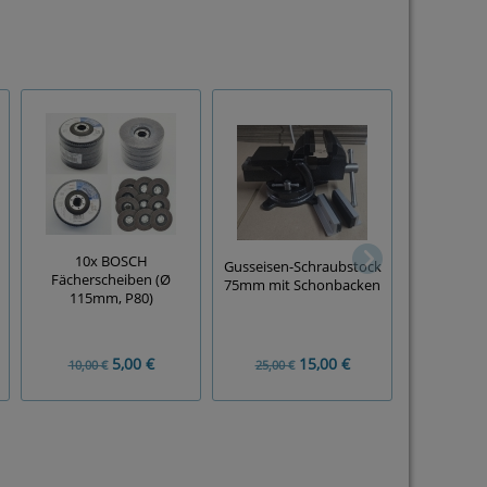
10x BOSCH
BEAST K
Gusseisen-Schraubstock
Fächerscheiben (Ø
Sortimen
75mm mit Schonbacken
115mm, P80)
Stück, Ø 
5,00 €
15,00 €
10,00 €
25,00 €
5,00 €