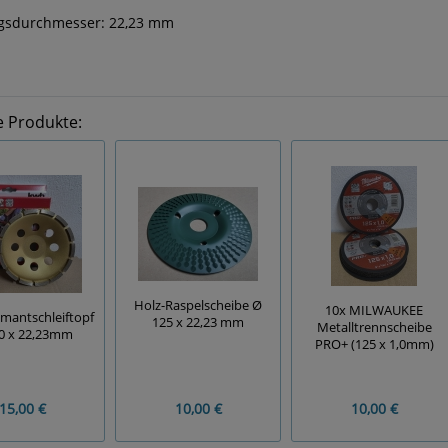
gsdurchmesser: 22,23 mm
e Produkte:
Holz-Raspelscheibe Ø
10x MILWAUKEE
mantschleiftopf
125 x 22,23 mm
Metalltrennscheibe
0 x 22,23mm
PRO+ (125 x 1,0mm)
15,00 €
10,00 €
10,00 €