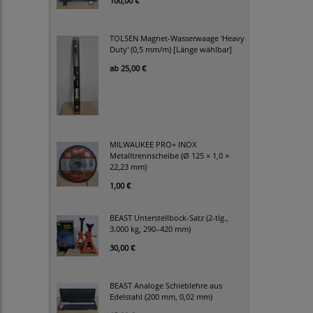
100,00 €
TOLSEN Magnet-Wasserwaage 'Heavy
Duty' (0,5 mm/m) [Länge wählbar]
ab
25,00 €
MILWAUKEE PRO+ INOX
Metalltrennscheibe (Ø 125 × 1,0 ×
22,23 mm)
1,00 €
BEAST Unterstellbock-Satz (2-tlg.,
3.000 kg, 290–420 mm)
30,00 €
BEAST Analoge Schieblehre aus
Edelstahl (200 mm, 0,02 mm)