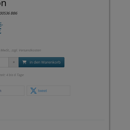
on
00536 BB6
€
€
 MwSt., zzgl.
Versandkosten
in den Warenkorb
zeit: 4 bis 6 Tage
n
tweet