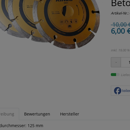
Bet
Artikel-Nr.:
10,00 
6,00 
inkl. 19,00 %
Liefer
teile
reibung
Bewertungen
Hersteller
durchmesser: 125 mm