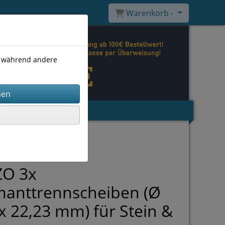
Warenkorb -
), während andere
ZO 3x
manttrennscheiben (Ø
x 22,23 mm) für Stein &