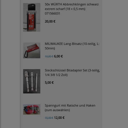
50x WÜRTH Abbrechklingen schwarz
extrem scharf (18 × 0,5 mm)
071566031
20,00 €
MILWAUKEE Lang-Bitsatz (10-teilig, L:
50mm)
6,00 €
10,00 €
Steckschlüssel Bitadapter Set (3-teilig,
1/4 3/8 1/2 Zoll)
5,00 €
Spanngurt mit Ratsche und Haken
(zum auswählen)
12,00 €
15,00 €