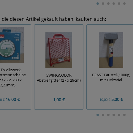
die diesen Artikel gekauft haben, kauften auch:
TA Allzweck-
ttrennscheibe
BEAST Fäustel (1000g)
SWINGCOLOR
mak' (Ø 230 x
mit Holzstiel
Abstreifgitter (27 x 29cm)
2,23mm)
16,00 €
5,00 €
1,00 €
0 €
10,00 €