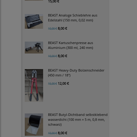
15,00 €
BEAST Analoge Schieblehre aus
Edelstahl (150 mm, 0,02 mm)
8,00 €
10,00 €
BEAST Kartuschenpresse aus
Aluminium (300 ml, 240 mm)
8,00 €
10,00 €
BEAST Heavy-Duty Bolzenschneider
(450 mm / 18")
12,00 €
15,00 €
BEAST Butyl-Dichtband selbstklebend
wasserdicht (100 mm × 5 m, 0,8 mm,
schwarz)
8,00 €
10,00 €