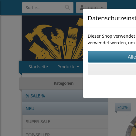
Login
Datenschutzeins
Dieser Shop verwendet 
verwendet werden, um 
Startseite
Produkte
Impressum
AGB
TOP-SEL
Kategorien
% SALE %
-40%
NEU
SUPER-SALE
TOP-SELLER