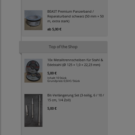
BEAST Premium Panzerband /
Reparaturband schwarz (50 mm × 50
m, extra stark)
ab
5,00 €
Top of the Shop
10x Metalltrennscheiben für Stahl &
Edelstahl (Ø 125 × 1,0 × 22,23 mm)
5,00 €
Inhalt: 10 Stück
Grundpreis:
0,50 € / Stück
Bit-Verlängerung Set (3-teilig, 6 / 10 /
15 cm, 1/4 Zoll)
5,00 €