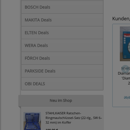
BOSCH Deals
Kunden, 
MAKITA Deals
ELTEN Deals
WERA Deals
FÖRCH Deals
MAKI
PARKSIDE Deals
Diaman
'Dia
2
OBI DEALS
20,0
Neu im Shop
STAHLKAISER Ratschen-
Ringmaulschlüssel-Satz (22-tlg., SW 6–
32 mm) im Koffer