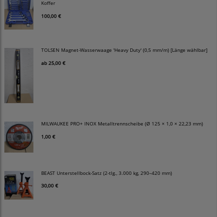
Koffer
100,00 €
TOLSEN Magnet-Wasserwaage 'Heavy Duty' (0,5 mm/m) [Länge wählbar]
ab
25,00 €
MILWAUKEE PRO+ INOX Metalltrennscheibe (Ø 125 × 1,0 × 22,23 mm)
1,00 €
BEAST Unterstellbock-Satz (2-tlg., 3.000 kg, 290–420 mm)
30,00 €