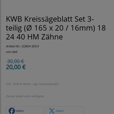
KWB Kreissägeblatt Set 3-
teilig (Ø 165 x 20 / 16mm) 18
24 40 HM Zähne
Artikel-Nr.:
02804 SDC4
von AAA
30,00 €
20,00 €
inkl. 19,00 % MwSt., zzgl.
Versandkosten
Derzeit leider nicht verfügbar
teilen
tweet