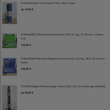
Profi Müllsäcke 'Ultra Stark' (120L, 80µm, blau)
ab
10,00 €
STAHLKAISER LKW Steckschlüssel-Satz 3/4" (21-tlg., 19–50 mm, 12-Kant,
CrV)
120,00 €
STAHLKAISER Ratschen-Ringmaulschlüssel-Satz (22-tlg., SW 6–32 mm) im
Koffer
100,00 €
TOLSEN Magnet-Wasserwaage 'Heavy Duty' (0,5 mm/m) [Länge wählbar]
ab
25,00 €