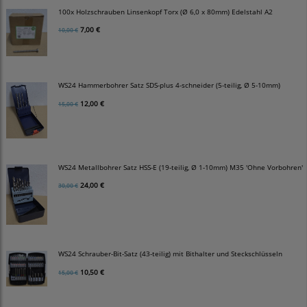
100x Holzschrauben Linsenkopf Torx (Ø 6,0 x 80mm) Edelstahl A2
7,00 €
10,00 €
WS24 Hammerbohrer Satz SDS-plus 4-schneider (5-teilig, Ø 5-10mm)
12,00 €
15,00 €
WS24 Metallbohrer Satz HSS-E (19-teilig, Ø 1-10mm) M35 'Ohne Vorbohren'
24,00 €
30,00 €
WS24 Schrauber-Bit-Satz (43-teilig) mit Bithalter und Steckschlüsseln
10,50 €
15,00 €