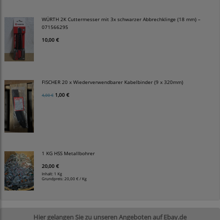
WÜRTH 2K Cuttermesser mit 3x schwarzer Abbrechklinge (18 mm) –
071566295
10,00 €
FISCHER 20 x Wiederverwendbarer Kabelbinder (9 x 320mm)
1,00 €
4,00 €
1 KG HSS Metallbohrer
20,00 €
Inhalt: 1 Kg
Grundpreis:
20,00 € / Kg
Hier gelangen Sie zu unseren Angeboten auf Ebay.de