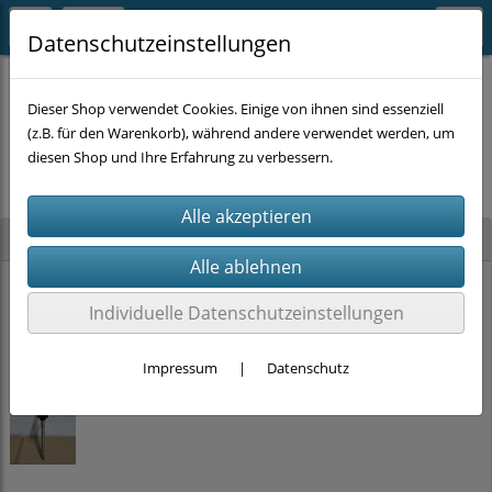
Datenschutzeinstellungen
Dieser Shop verwendet Cookies. Einige von ihnen sind essenziell
(z.B. für den Warenkorb), während andere verwendet werden, um
Es wurden leider keine Produkte gefunden.
diesen Shop und Ihre Erfahrung zu verbessern.
Neu im Shop
PRITEX Einhand-Bauschaumpistole mit PTFE Beschichtung (2K-Griff)
Individuelle Datenschutzeinstellungen
15,00 €
Impressum
|
Datenschutz
Stockschrauben Solar Edelstahl (M10 x 200mm, SW 7) DIN 6923 + EPDM
ab
2,00 €