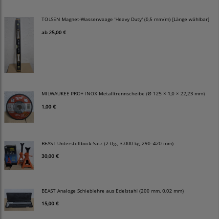
TOLSEN Magnet-Wasserwaage 'Heavy Duty' (0,5 mm/m) [Länge wählbar]
ab
25,00 €
MILWAUKEE PRO+ INOX Metalltrennscheibe (Ø 125 × 1,0 × 22,23 mm)
1,00 €
BEAST Unterstellbock-Satz (2-tlg., 3.000 kg, 290–420 mm)
30,00 €
BEAST Analoge Schieblehre aus Edelstahl (200 mm, 0,02 mm)
15,00 €