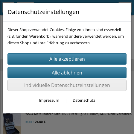
Datenschutzeinstellungen
Dieser Shop verwendet Cookies. Einige von ihnen sind essenziell
(z.B. für den Warenkorb), während andere verwendet werden, um
Es wurden leider keine Produkte gefunden.
diesen Shop und Ihre Erfahrung zu verbessern.
Neu im Shop
WS24 Hammerbohrer Satz SDS-plus 4-schneider (5-teilig, Ø 5-10mm)
Individuelle Datenschutzeinstellungen
12,00 €
15,00 €
Impressum
|
Datenschutz
WS24 Metallbohrer Satz HSS-E (19-teilig, Ø 1-10mm) M35 'Ohne Vorbohren'
24,00 €
30,00 €