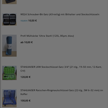
WS24 Schrauber-Bit-Satz (43-teilig) mit Bithalter und Steckschlüsseln
10,50 €
15,00 €
Profi Müllsäcke 'Ultra Stark' (120L, 80µm, blau)
ab
10,00 €
STAHLKAISER LKW Steckschlüssel-Satz 3/4" (21-tlg., 19–50 mm, 12-Kant,
CrV)
120,00 €
STAHLKAISER Ratschen-Ringmaulschlüssel-Satz (22-tlg., SW 6–32 mm) im
Koffer
100,00 €