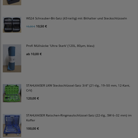
WS24 Schrauber-Bit-Satz (43-teilig) mit Bithalter und Steckschlüsseln
10,50 €
15,00 €
Profi Müllsäcke 'Ultra Stark' (120L, 80µm, blau)
ab
10,00 €
STAHLKAISER LKW Steckschlüssel-Satz 3/4" (21-tlg., 19–50 mm, 12-Kant,
CrV)
120,00 €
STAHLKAISER Ratschen-Ringmaulschlüssel-Satz (22-tlg., SW 6–32 mm) im
Koffer
100,00 €