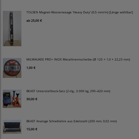
TOLSEN Magnet-Wasserwaage 'Heavy Duty' (0,5 mm/m) [Länge wählbar]
ab
25,00 €
MILWAUKEE PRO+ INOX Metalltrennscheibe (Ø 125 × 1,0 × 22,23 mm)
1,00 €
BEAST Unterstellbock-Satz (2-tlg., 3.000 kg, 290–420 mm)
30,00 €
BEAST Analoge Schieblehre aus Edelstahl (200 mm, 0,02 mm)
15,00 €