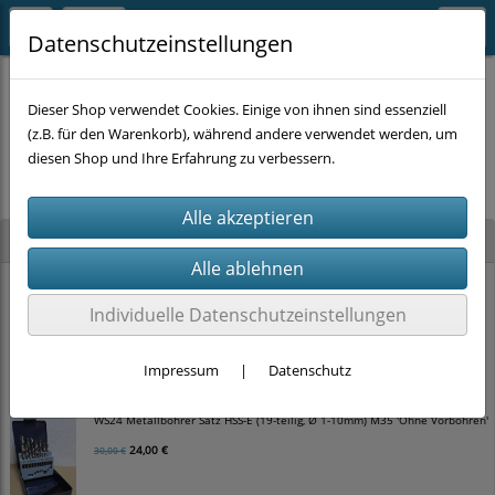
Datenschutzeinstellungen
Dieser Shop verwendet Cookies. Einige von ihnen sind essenziell
(z.B. für den Warenkorb), während andere verwendet werden, um
Es wurden leider keine Produkte gefunden.
diesen Shop und Ihre Erfahrung zu verbessern.
Neu im Shop
WS24 Hammerbohrer Satz SDS-plus 4-schneider (5-teilig, Ø 5-10mm)
Individuelle Datenschutzeinstellungen
12,00 €
15,00 €
Impressum
|
Datenschutz
WS24 Metallbohrer Satz HSS-E (19-teilig, Ø 1-10mm) M35 'Ohne Vorbohren'
24,00 €
30,00 €