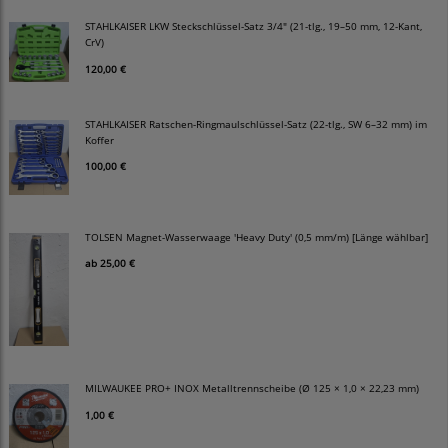
STAHLKAISER LKW Steckschlüssel-Satz 3/4" (21-tlg., 19–50 mm, 12-Kant,
CrV)
120,00 €
STAHLKAISER Ratschen-Ringmaulschlüssel-Satz (22-tlg., SW 6–32 mm) im
Koffer
100,00 €
TOLSEN Magnet-Wasserwaage 'Heavy Duty' (0,5 mm/m) [Länge wählbar]
ab
25,00 €
MILWAUKEE PRO+ INOX Metalltrennscheibe (Ø 125 × 1,0 × 22,23 mm)
1,00 €