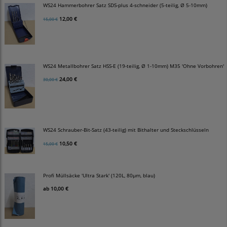
WS24 Hammerbohrer Satz SDS-plus 4-schneider (5-teilig, Ø 5-10mm)
12,00 €
15,00 €
WS24 Metallbohrer Satz HSS-E (19-teilig, Ø 1-10mm) M35 'Ohne Vorbohren'
24,00 €
30,00 €
WS24 Schrauber-Bit-Satz (43-teilig) mit Bithalter und Steckschlüsseln
10,50 €
15,00 €
Profi Müllsäcke 'Ultra Stark' (120L, 80µm, blau)
ab
10,00 €