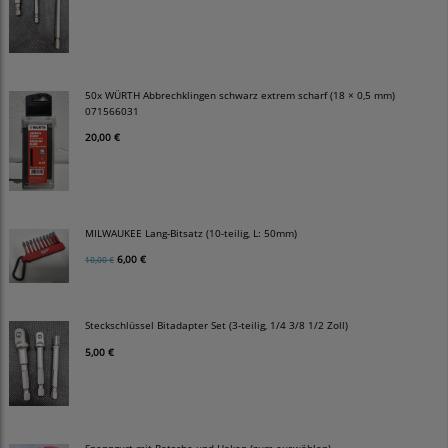
50x WÜRTH Abbrechklingen schwarz extrem scharf (18 × 0,5 mm)
071566031
20,00 €
MILWAUKEE Lang-Bitsatz (10-teilig, L: 50mm)
6,00 €
10,00 €
Steckschlüssel Bitadapter Set (3-teilig, 1/4 3/8 1/2 Zoll)
5,00 €
Spanngurt mit Ratsche und Haken (zum auswählen)