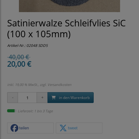
Satinierwalze Schleifvlies SiC
(100 x 105mm)
Artikel-Nr.:
02048 SDD5
40,00 €
20,00 €
inkl. 19,00 % MwSt., zzgl.
Versandkosten
in den Warenkorb
Lieferzeit: 1 bis 3 Tage
teilen
tweet