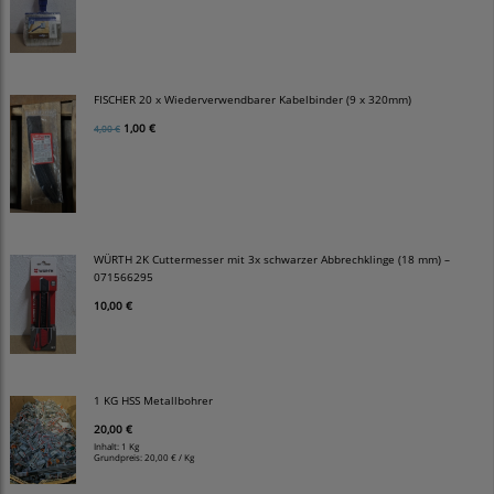
FISCHER 20 x Wiederverwendbarer Kabelbinder (9 x 320mm)
1,00 €
4,00 €
WÜRTH 2K Cuttermesser mit 3x schwarzer Abbrechklinge (18 mm) –
071566295
10,00 €
1 KG HSS Metallbohrer
20,00 €
Inhalt: 1 Kg
Grundpreis:
20,00 € / Kg