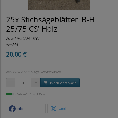
25x Stichsägeblätter 'B-H
25/75 CS' Holz
Artikel-Nr.:
02251 SCC1
von AAA
20,00 €
inkl. 19,00 % MwSt., zzgl.
Versandkosten
in den Warenkorb
Lieferzeit: 1 bis 3 Tage
teilen
tweet