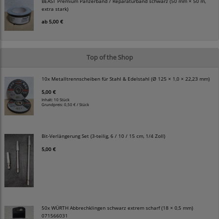
BEAST Premium Panzerband / Reparaturband schwarz (50 mm × 50 m,
extra stark)
ab
5,00 €
Top of the Shop
10x Metalltrennscheiben für Stahl & Edelstahl (Ø 125 × 1,0 × 22,23 mm)
5,00 €
Inhalt: 10 Stück
Grundpreis:
0,50 € / Stück
Bit-Verlängerung Set (3-teilig, 6 / 10 / 15 cm, 1/4 Zoll)
5,00 €
50x WÜRTH Abbrechklingen schwarz extrem scharf (18 × 0,5 mm)
071566031