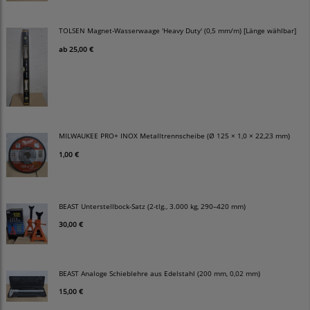
TOLSEN Magnet-Wasserwaage 'Heavy Duty' (0,5 mm/m) [Länge wählbar]
ab
25,00 €
MILWAUKEE PRO+ INOX Metalltrennscheibe (Ø 125 × 1,0 × 22,23 mm)
1,00 €
BEAST Unterstellbock-Satz (2-tlg., 3.000 kg, 290–420 mm)
30,00 €
BEAST Analoge Schieblehre aus Edelstahl (200 mm, 0,02 mm)
15,00 €