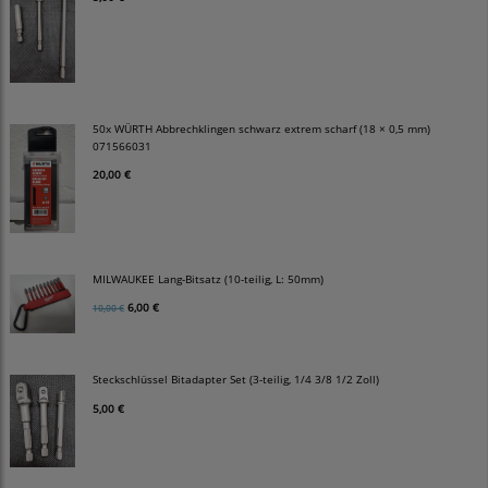
50x WÜRTH Abbrechklingen schwarz extrem scharf (18 × 0,5 mm)
071566031
20,00 €
MILWAUKEE Lang-Bitsatz (10-teilig, L: 50mm)
6,00 €
10,00 €
Steckschlüssel Bitadapter Set (3-teilig, 1/4 3/8 1/2 Zoll)
5,00 €