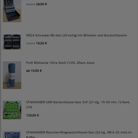
24,00 €
30,00 €
WS24 Schrauber-Bit-Satz (43-teilig) mit Bithalter und Steckschlüsseln
10,50 €
15,00 €
Profi Müllsäcke 'Ultra Stark' (120L, 80µm, blau)
ab
10,00 €
STAHLKAISER LKW Steckschlüssel-Satz 3/4" (21-tlg., 19–50 mm, 12-Kant,
CrV)
120,00 €
STAHLKAISER Ratschen-Ringmaulschlüssel-Satz (22-tlg., SW 6–32 mm) im
Koffer