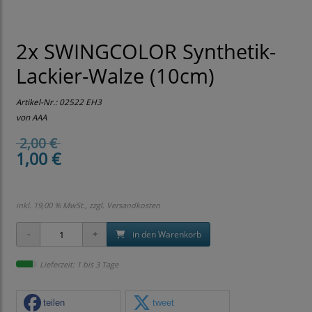
2x SWINGCOLOR Synthetik-
Lackier-Walze (10cm)
Artikel-Nr.:
02522 EH3
von AAA
2,00 €
1,00 €
inkl. 19,00 % MwSt., zzgl.
Versandkosten
in den Warenkorb
Lieferzeit: 1 bis 3 Tage
teilen
tweet