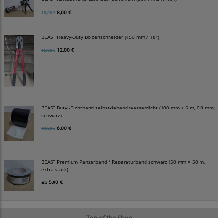
8,00 €
10,00 €
BEAST Heavy-Duty Bolzenschneider (450 mm / 18")
12,00 €
15,00 €
BEAST Butyl-Dichtband selbstklebend wasserdicht (100 mm × 5 m, 0,8 mm,
schwarz)
8,00 €
10,00 €
BEAST Premium Panzerband / Reparaturband schwarz (50 mm × 50 m,
extra stark)
ab
5,00 €
Top of the Shop