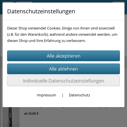
Datenschutzeinstellungen
Dieser Shop verwendet Cookies. Einige von ihnen sind essenziell
(z.B. für den Warenkorb), während andere verwendet werden, um
Es wurden leider keine Produkte gefunden.
diesen Shop und Ihre Erfahrung zu verbessern.
Neu im Shop
STAHLKAISER Ratschen-Ringmaulschlüssel-Satz (22-tlg., SW 6–32 mm) im
Koffer
Individuelle Datenschutzeinstellungen
100,00 €
Impressum
|
Datenschutz
TOLSEN Magnet-Wasserwaage 'Heavy Duty' (0,5 mm/m) [Länge wählbar]
ab
25,00 €