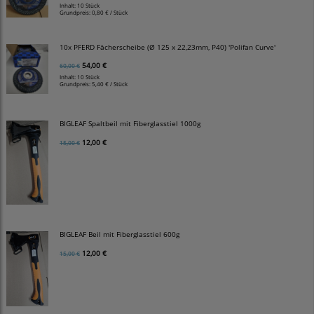
Inhalt: 10 Stück
Grundpreis:
0,80 € / Stück
10x PFERD Fächerscheibe (Ø 125 x 22,23mm, P40) 'Polifan Curve'
54,00 €
60,00 €
Inhalt: 10 Stück
Grundpreis:
5,40 € / Stück
BIGLEAF Spaltbeil mit Fiberglasstiel 1000g
12,00 €
15,00 €
BIGLEAF Beil mit Fiberglasstiel 600g
12,00 €
15,00 €