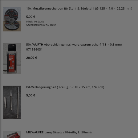
10x Metalltrennscheiben für Stahl & Edelstahl (Ø 125 × 1,0 × 22,23 mm)
5,00 €
Inhalt: 10 Stück
Grundpreis:
0,50 € / Stück
50x WÜRTH Abbrechklingen schwarz extrem scharf (18 × 0,5 mm)
071566031
20,00 €
Bit-Verlängerung Set (3-teilig, 6 / 10 / 15 cm, 1/4 Zoll)
5,00 €
MILWAUKEE Lang-Bitsatz (10-teilig, L: 50mm)