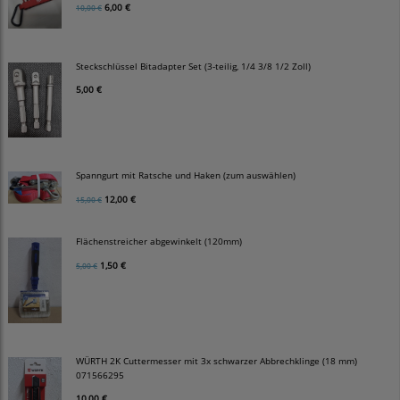
6,00 €
10,00 €
Steckschlüssel Bitadapter Set (3-teilig, 1/4 3/8 1/2 Zoll)
5,00 €
Spanngurt mit Ratsche und Haken (zum auswählen)
12,00 €
15,00 €
Flächenstreicher abgewinkelt (120mm)
1,50 €
5,00 €
WÜRTH 2K Cuttermesser mit 3x schwarzer Abbrechklinge (18 mm)
071566295
10,00 €