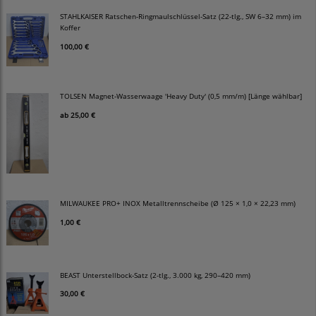
STAHLKAISER Ratschen-Ringmaulschlüssel-Satz (22-tlg., SW 6–32 mm) im
Koffer
100,00 €
TOLSEN Magnet-Wasserwaage 'Heavy Duty' (0,5 mm/m) [Länge wählbar]
ab
25,00 €
MILWAUKEE PRO+ INOX Metalltrennscheibe (Ø 125 × 1,0 × 22,23 mm)
1,00 €
BEAST Unterstellbock-Satz (2-tlg., 3.000 kg, 290–420 mm)
30,00 €