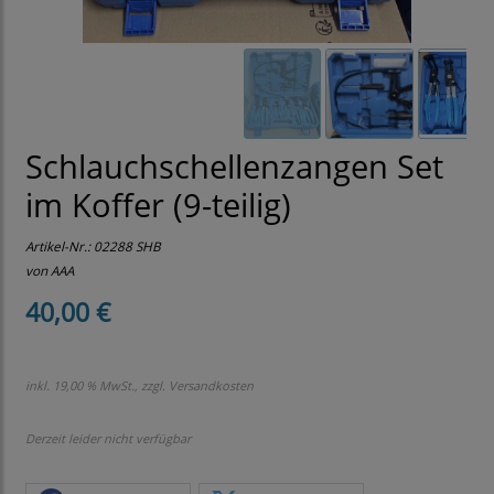
Schlauchschellenzangen Set
im Koffer (9-teilig)
Artikel-Nr.:
02288 SHB
von AAA
40,00 €
inkl. 19,00 % MwSt., zzgl.
Versandkosten
Derzeit leider nicht verfügbar