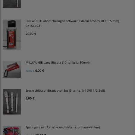
50x WÜRTH Abbrechklingen schwarz extrem scharf (18 × 0,5 mm)
071566031
20,00 €
MILWAUKEE Lang-Bitsatz (10-teilig, L: 50mm)
6,00 €
10,00 €
Steckschlüssel Bitadapter Set (3-teilig, 1/4 3/8 1/2 Zoll)
5,00 €
Spanngurt mit Ratsche und Haken (zum auswählen)