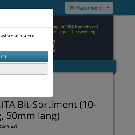
Warenkorb -
), während andere
TA Bit-Sortiment (10-
ig, 50mm lang)
02019 EB5