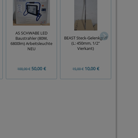
AS SCHWABE LED
MILWAU
BEAST Steck-Gelenkgriff
Baustrahler (80W,
Bitsatz (
(L: 450mm, 1/2"
6800lm) Arbeitsleuchte
5
Vierkant)
NEU
50,00 €
10,00 €
100,00 €
15,00 €
10,00 