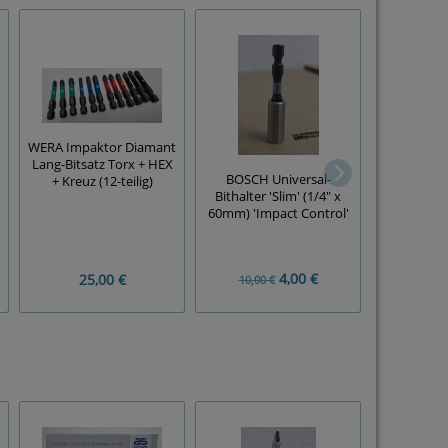
WERA Impaktor Diamant
Lang-Bitsatz Torx + HEX
WERA Inn
BOSCH Universal-
+ Kreuz (12-teilig)
Bit-Satz (5
Bithalter 'Slim' (1/4" x
1/4 Zol
60mm) 'Impact Control'
4,00 €
25,00 €
10,00 €
10,00 