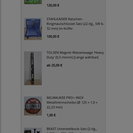
120,00 €
STAHLKAISER Ratschen-
Ringmaulschlüssel-Satz (22-tlg., SW 6–
32 mm) im Koffer
100,00 €
TOLSEN Magnet-Wasserwaage 'Heavy
Duty' (0,5 mm/m) [Länge wählbar]
ab
25,00 €
MILWAUKEE PRO+ INOX
Metalltrennscheibe (Ø 125 × 1,0 ×
22,23 mm)
1,00 €
BEAST Unterstellbock-Satz (2-tlg.,