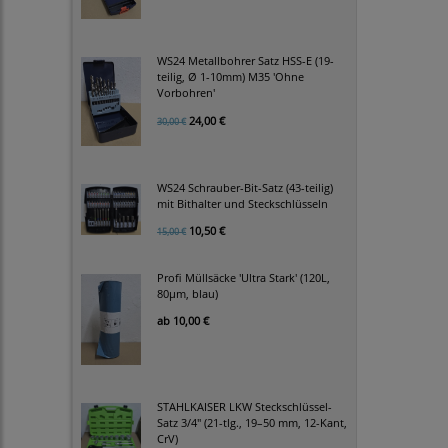
WS24 Metallbohrer Satz HSS-E (19-
teilig, Ø 1-10mm) M35 'Ohne
Vorbohren'
24,00 €
30,00 €
WS24 Schrauber-Bit-Satz (43-teilig)
mit Bithalter und Steckschlüsseln
10,50 €
15,00 €
Profi Müllsäcke 'Ultra Stark' (120L,
80µm, blau)
ab
10,00 €
STAHLKAISER LKW Steckschlüssel-
Satz 3/4" (21-tlg., 19–50 mm, 12-Kant,
CrV)