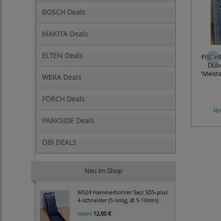
BOSCH Deals
MAKITA Deals
ELTEN Deals
FISCH
Dübe
'Meist
WERA Deals
FÖRCH Deals
10,
PARKSIDE Deals
OBI DEALS
Neu im Shop
WS24 Hammerbohrer Satz SDS-plus
4-schneider (5-teilig, Ø 5-10mm)
12,00 €
15,00 €