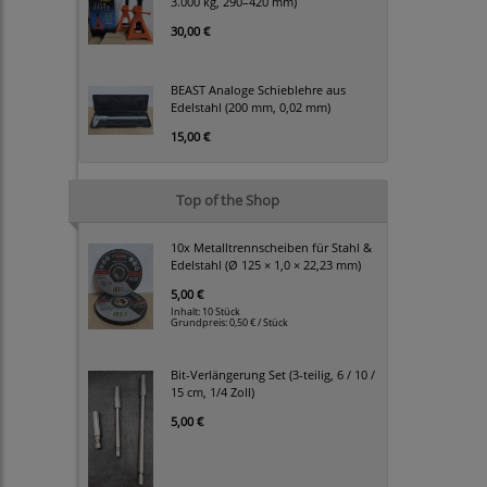
3.000 kg, 290–420 mm)
30,00 €
BEAST Analoge Schieblehre aus
Edelstahl (200 mm, 0,02 mm)
15,00 €
Top of the Shop
10x Metalltrennscheiben für Stahl &
Edelstahl (Ø 125 × 1,0 × 22,23 mm)
5,00 €
Inhalt: 10 Stück
Grundpreis:
0,50 € / Stück
Bit-Verlängerung Set (3-teilig, 6 / 10 /
15 cm, 1/4 Zoll)
5,00 €