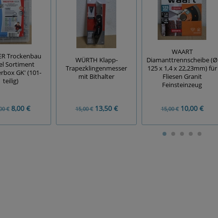
WAART
ER Trockenbau
WÜRTH Klapp-
Diamanttrennscheibe (Ø
l Sortiment
Trapezklingenmesser
125 x 1,4 x 22,23mm) für
erbox GK' (101-
mit Bithalter
Fliesen Granit
teilig)
Feinsteinzeug
8,00 €
13,50 €
10,00 €
00 €
15,00 €
15,00 €