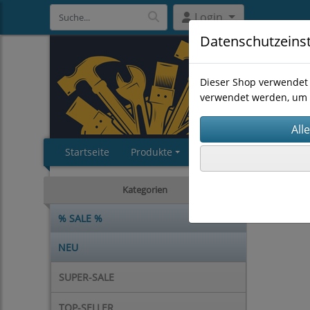
Login
Datenschutzeins
Dieser Shop verwendet 
verwendet werden, um 
Startseite
Produkte
Impressum
AGB
MASCHI
Kategorien
% SALE %
NEU
SUPER-SALE
TOP-SELLER