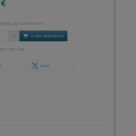
 €
 MwSt., zzgl.
Versandkosten
in den Warenkorb
zeit: 1 bis 3 Tage
n
tweet