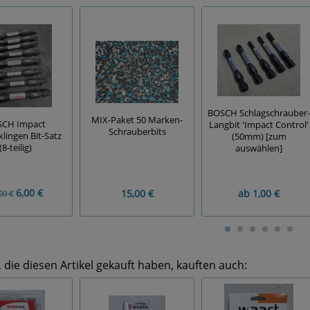
BOSCH Schlagschrauber-
MIX-Paket 50 Marken-
CH Impact
Langbit 'Impact Control'
Schrauberbits
lingen Bit-Satz
(50mm) [zum
(8-teilig)
auswählen]
6,00 €
15,00 €
ab
1,00 €
00 €
die diesen Artikel gekauft haben, kauften auch: