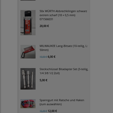
50x WÜRTH Abbrechklingen schwarz
extrem scharf (18 × 0,5 mm)
071566031
20,00 €
MILWAUKEE Lang-Bitsatz (10-teilig, L:
50mm)
6,00 €
10,00 €
Steckschlüssel Bitadapter Set (3-teilig,
1/4 3/8 1/2 Zoll)
5,00 €
Spanngurt mit Ratsche und Haken
(zum auswählen)
12,00 €
15,00 €