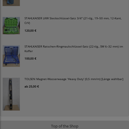
STAHLKAISER LKW Steckschlüssel-Satz 3/4" (21-tlg., 19–50 mm, 12-Kant,
CrV)
120,00 €
STAHLKAISER Ratschen-Ringmaulschlüssel-Satz (22-tlg., SW 6–32 mm) im
Koffer
100,00 €
TOLSEN Magnet-Wasserwaage 'Heavy Duty' (0,5 mm/m) [Länge wählbar]
ab
25,00 €
Top of the Shop