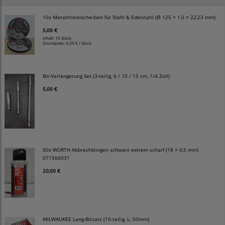
10x Metalltrennscheiben für Stahl & Edelstahl (Ø 125 × 1,0 × 22,23 mm)
5,00 €
Inhalt: 10 Stück
Grundpreis:
0,50 € / Stück
Bit-Verlängerung Set (3-teilig, 6 / 10 / 15 cm, 1/4 Zoll)
5,00 €
50x WÜRTH Abbrechklingen schwarz extrem scharf (18 × 0,5 mm)
071566031
20,00 €
MILWAUKEE Lang-Bitsatz (10-teilig, L: 50mm)