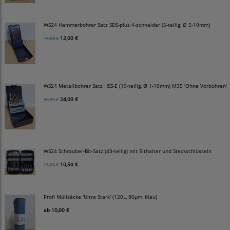
WS24 Hammerbohrer Satz SDS-plus 4-schneider (5-teilig, Ø 5-10mm)
12,00 €
15,00 €
WS24 Metallbohrer Satz HSS-E (19-teilig, Ø 1-10mm) M35 'Ohne Vorbohren'
24,00 €
30,00 €
WS24 Schrauber-Bit-Satz (43-teilig) mit Bithalter und Steckschlüsseln
10,50 €
15,00 €
Profi Müllsäcke 'Ultra Stark' (120L, 80µm, blau)
ab
10,00 €