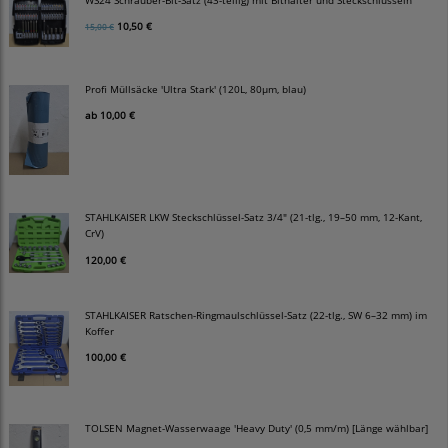
10,50 €
15,00 €
Profi Müllsäcke 'Ultra Stark' (120L, 80µm, blau)
ab
10,00 €
STAHLKAISER LKW Steckschlüssel-Satz 3/4" (21-tlg., 19–50 mm, 12-Kant,
CrV)
120,00 €
STAHLKAISER Ratschen-Ringmaulschlüssel-Satz (22-tlg., SW 6–32 mm) im
Koffer
100,00 €
TOLSEN Magnet-Wasserwaage 'Heavy Duty' (0,5 mm/m) [Länge wählbar]