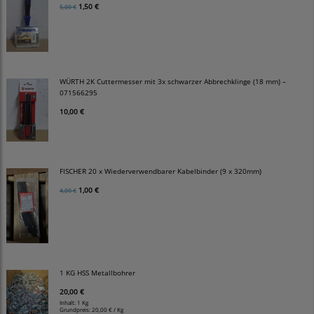
1,50 €
5,00 €
WÜRTH 2K Cuttermesser mit 3x schwarzer Abbrechklinge (18 mm) –
071566295
10,00 €
FISCHER 20 x Wiederverwendbarer Kabelbinder (9 x 320mm)
1,00 €
4,00 €
1 KG HSS Metallbohrer
20,00 €
Inhalt: 1 Kg
Grundpreis:
20,00 € / Kg