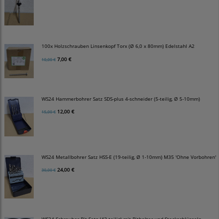
100x Holzschrauben Linsenkopf Torx (Ø 6,0 x 80mm) Edelstahl A2
7,00 €
10,00 €
WS24 Hammerbohrer Satz SDS-plus 4-schneider (5-teilig, Ø 5-10mm)
12,00 €
15,00 €
WS24 Metallbohrer Satz HSS-E (19-teilig, Ø 1-10mm) M35 'Ohne Vorbohren'
24,00 €
30,00 €
WS24 Schrauber-Bit-Satz (43-teilig) mit Bithalter und Steckschlüsseln