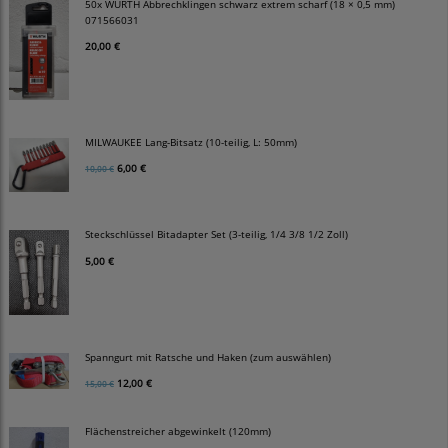
50x WÜRTH Abbrechklingen schwarz extrem scharf (18 × 0,5 mm)
071566031
20,00 €
MILWAUKEE Lang-Bitsatz (10-teilig, L: 50mm)
6,00 €
10,00 €
Steckschlüssel Bitadapter Set (3-teilig, 1/4 3/8 1/2 Zoll)
5,00 €
Spanngurt mit Ratsche und Haken (zum auswählen)
12,00 €
15,00 €
Flächenstreicher abgewinkelt (120mm)