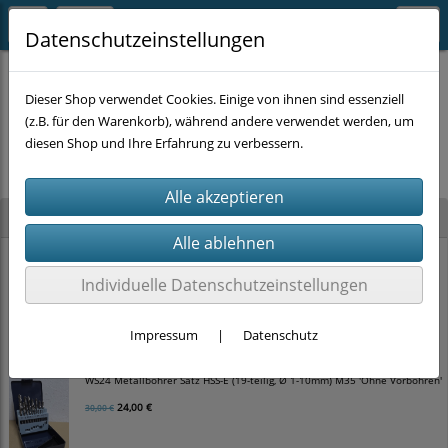
Datenschutzeinstellungen
Dieser Shop verwendet Cookies. Einige von ihnen sind essenziell
(z.B. für den Warenkorb), während andere verwendet werden, um
Es wurden leider keine Produkte gefunden.
diesen Shop und Ihre Erfahrung zu verbessern.
Neu im Shop
WS24 Hammerbohrer Satz SDS-plus 4-schneider (5-teilig, Ø 5-10mm)
Individuelle Datenschutzeinstellungen
12,00 €
15,00 €
Impressum
|
Datenschutz
WS24 Metallbohrer Satz HSS-E (19-teilig, Ø 1-10mm) M35 'Ohne Vorbohren'
24,00 €
30,00 €