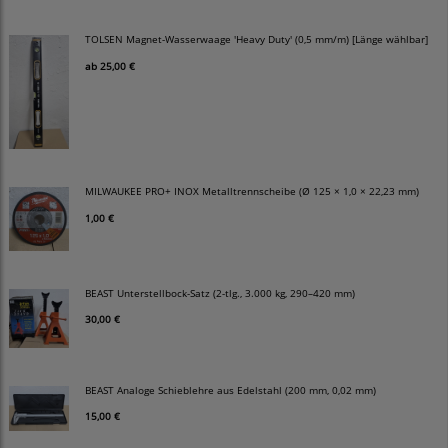
TOLSEN Magnet-Wasserwaage 'Heavy Duty' (0,5 mm/m) [Länge wählbar]
ab
25,00 €
MILWAUKEE PRO+ INOX Metalltrennscheibe (Ø 125 × 1,0 × 22,23 mm)
1,00 €
BEAST Unterstellbock-Satz (2-tlg., 3.000 kg, 290–420 mm)
30,00 €
BEAST Analoge Schieblehre aus Edelstahl (200 mm, 0,02 mm)
15,00 €