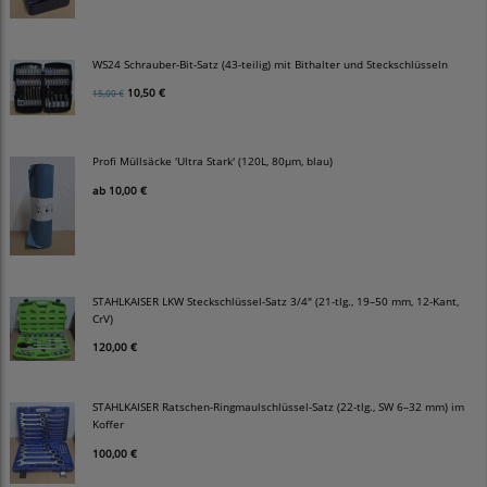
WS24 Schrauber-Bit-Satz (43-teilig) mit Bithalter und Steckschlüsseln
10,50 €
15,00 €
Profi Müllsäcke 'Ultra Stark' (120L, 80µm, blau)
ab
10,00 €
STAHLKAISER LKW Steckschlüssel-Satz 3/4" (21-tlg., 19–50 mm, 12-Kant,
CrV)
120,00 €
STAHLKAISER Ratschen-Ringmaulschlüssel-Satz (22-tlg., SW 6–32 mm) im
Koffer
100,00 €