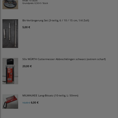
Inhalt: 10 Stück
Grundpreis:
0,50 € / Stück
Bit-Verlängerung Set (3-teilig, 6 / 10 / 15 cm, 1/4 Zoll)
5,00 €
50x WÜRTH Cuttermesser Abbrechklingen schwarz (extrem scharf)
20,00 €
MILWAUKEE Lang-Bitsatz (10-teilig, L: 50mm)
6,00 €
10,00 €