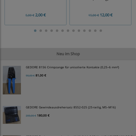
2,00 €
12,00 €
5,00 €
15,00 €
Neu im Shop
GEDORE 8156 Crimpzange für unisolierte Kontakte (0,25–6 mm²)
81,00 €
90,00 €
GEDORE Gewindeausdrehersatz 8552-025 (25-teilig, M5–M16)
180,00 €
200,00 €