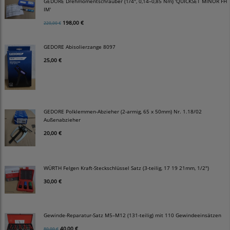
GEDORE Drehmomentschrauber (1/4", 0,14–0,85 Nm) 'QUICKSET MINOR FH
IM'
198,00 €
220,00 €
GEDORE Abisolierzange 8097
25,00 €
GEDORE Polklemmen-Abzieher (2-armig, 65 x 50mm) Nr. 1.18/02
Außenabzieher
20,00 €
WÜRTH Felgen Kraft-Steckschlüssel Satz (3-teilig, 17 19 21mm, 1/2")
30,00 €
Gewinde-Reparatur-Satz M5–M12 (131-teilig) mit 110 Gewindeeinsätzen
40,00 €
80,00 €