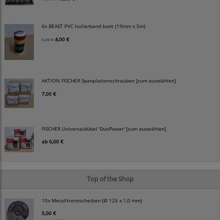
6x BEAST PVC Isolierband bunt (19mm x 5m)
4,00 €
5,00 €
AKTION FISCHER Spanplattenschrauben [zum auswählen]
7,00 €
FISCHER Universaldübel 'DuoPower' [zum auswählen]
ab
6,00 €
Top of the Shop
10x Metalltrennscheiben (Ø 125 x 1,0 mm)
5,00 €