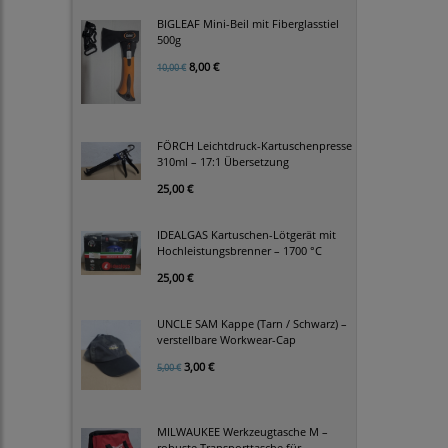
BIGLEAF Mini-Beil mit Fiberglasstiel
500g
8,00 €
10,00 €
FÖRCH Leichtdruck-Kartuschenpresse
310ml – 17:1 Übersetzung
25,00 €
IDEALGAS Kartuschen-Lötgerät mit
Hochleistungsbrenner – 1700 °C
25,00 €
UNCLE SAM Kappe (Tarn / Schwarz) –
verstellbare Workwear-Cap
3,00 €
5,00 €
MILWAUKEE Werkzeugtasche M –
robuste Transporttasche für