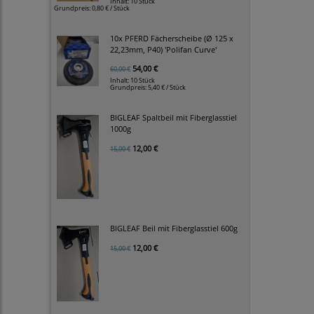
Inhalt: 10 Stück
Grundpreis:
0,80 € / Stück
10x PFERD Fächerscheibe (Ø 125 x
22,23mm, P40) 'Polifan Curve'
54,00 €
60,00 €
Inhalt: 10 Stück
Grundpreis:
5,40 € / Stück
BIGLEAF Spaltbeil mit Fiberglasstiel
1000g
12,00 €
15,00 €
BIGLEAF Beil mit Fiberglasstiel 600g
12,00 €
15,00 €