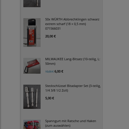
50x WÜRTH Abbrechklingen schwarz
extrem scharf (18 × 0,5 mm)
071566031
20,00 €
MILWAUKEE Lang-Bitsatz (10-teilig, L:
50mm)
6,00 €
10,00 €
Steckschlüssel Bitadapter Set (3-teilig,
1/4 3/8 1/2 Zoll)
5,00 €
Spanngurt mit Ratsche und Haken
(zum auswählen)