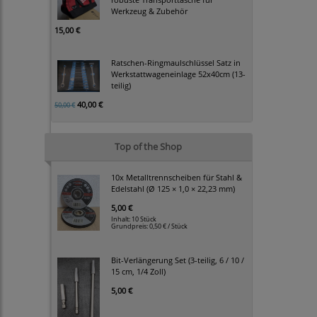
Werkzeug & Zubehör
15,00 €
Ratschen-Ringmaulschlüssel Satz in
Werkstattwageneinlage 52x40cm (13-
teilig)
40,00 €
50,00 €
Top of the Shop
10x Metalltrennscheiben für Stahl &
Edelstahl (Ø 125 × 1,0 × 22,23 mm)
5,00 €
Inhalt: 10 Stück
Grundpreis:
0,50 € / Stück
Bit-Verlängerung Set (3-teilig, 6 / 10 /
15 cm, 1/4 Zoll)
5,00 €