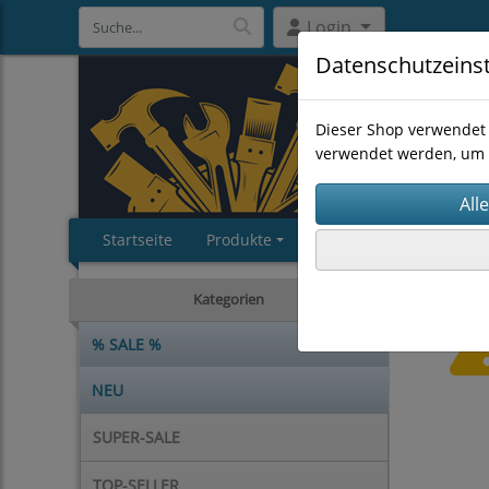
Login
Datenschutzeins
Dieser Shop verwendet 
verwendet werden, um 
Startseite
Produkte
Impressum
AGB
Kategorien
% SALE %
NEU
SUPER-SALE
TOP-SELLER