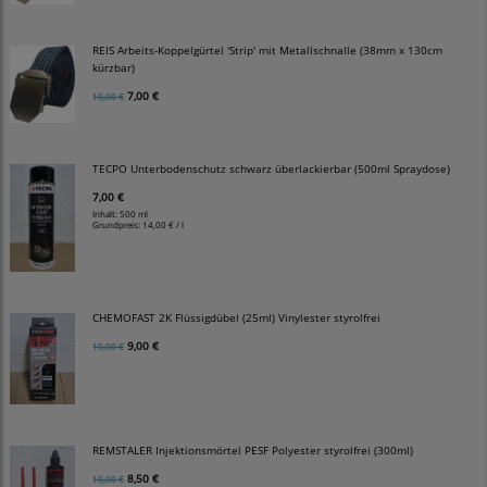
REIS Arbeits-Koppelgürtel 'Strip' mit Metallschnalle (38mm x 130cm
kürzbar)
7,00 €
10,00 €
TECPO Unterbodenschutz schwarz überlackierbar (500ml Spraydose)
7,00 €
Inhalt: 500 ml
Grundpreis:
14,00 € / l
CHEMOFAST 2K Flüssigdübel (25ml) Vinylester styrolfrei
9,00 €
10,00 €
REMSTALER Injektionsmörtel PESF Polyester styrolfrei (300ml)
8,50 €
10,00 €