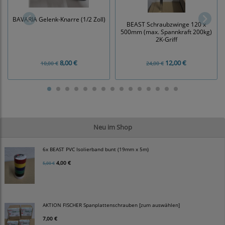
BAVARIA Gelenk-Knarre (1/2 Zoll)
BEAST Schraubzwinge 120 x
500mm (max. Spannkraft 200kg)
2K-Griff
8,00 €
12,00 €
10,00 €
24,00 €
Neu im Shop
6x BEAST PVC Isolierband bunt (19mm x 5m)
4,00 €
5,00 €
AKTION FISCHER Spanplattenschrauben [zum auswählen]
7,00 €