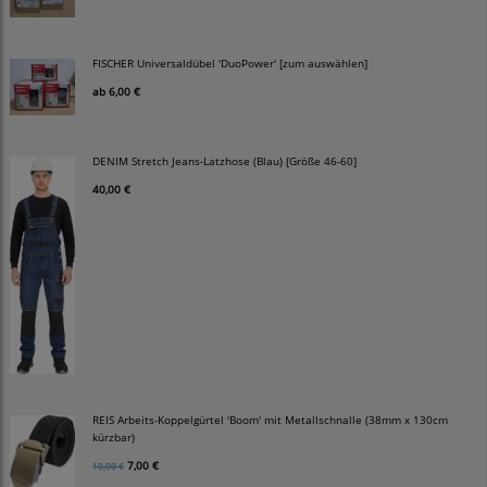
FISCHER Universaldübel 'DuoPower' [zum auswählen]
ab
6,00 €
DENIM Stretch Jeans-Latzhose (Blau) [Größe 46-60]
40,00 €
REIS Arbeits-Koppelgürtel 'Boom' mit Metallschnalle (38mm x 130cm
kürzbar)
7,00 €
10,00 €