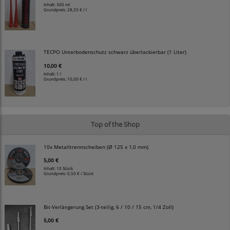
Inhalt: 300 ml
Grundpreis:
28,33 € / l
TECPO Unterbodenschutz schwarz überlackierbar (1 Liter)
10,00 €
Inhalt: 1 l
Grundpreis:
10,00 € / l
Top of the Shop
10x Metalltrennscheiben (Ø 125 x 1,0 mm)
5,00 €
Inhalt: 10 Stück
Grundpreis:
0,50 € / Stück
Bit-Verlängerung Set (3-teilig, 6 / 10 / 15 cm, 1/4 Zoll)
5,00 €