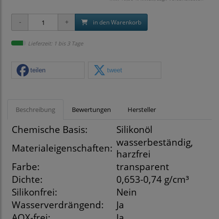
in den Warenkorb
Lieferzeit: 1 bis 3 Tage
teilen
tweet
Beschreibung
Bewertungen
Hersteller
Chemische Basis:
Silikonöl
wasserbeständig,
Materialeigenschaften:
harzfrei
Farbe:
transparent
Dichte:
0,653-0,74 g/cm³
Silikonfrei:
Nein
Wasserverdrängend:
Ja
AOX-frei:
Ja