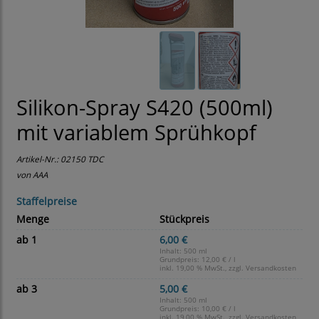
Silikon-Spray S420 (500ml)
mit variablem Sprühkopf
Artikel-Nr.:
02150 TDC
von AAA
Staffelpreise
Menge
Stückpreis
ab 1
6,00 €
Inhalt: 500 ml
Grundpreis:
12,00 € / l
inkl. 19,00 % MwSt., zzgl.
Versandkosten
ab 3
5,00 €
Inhalt: 500 ml
Grundpreis:
10,00 € / l
inkl. 19,00 % MwSt., zzgl.
Versandkosten