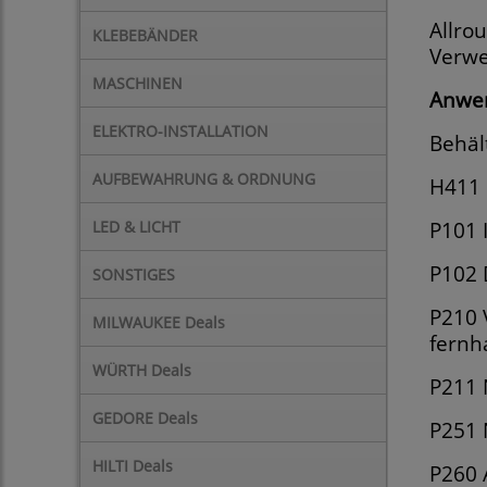
Allro
KLEBEBÄNDER
Verwe
MASCHINEN
Anwe
ELEKTRO-INSTALLATION
Behäl
AUFBEWAHRUNG & ORDNUNG
H411 
LED & LICHT
P101 
P102 
SONSTIGES
P210 
MILWAUKEE Deals
fernh
WÜRTH Deals
P211 
GEDORE Deals
P251 
HILTI Deals
P260 