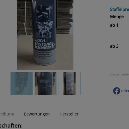
Staffelpre
Menge
ab 1
ab 3
Derzeit leide
teile
reibung
Bewertungen
Hersteller
schaften: