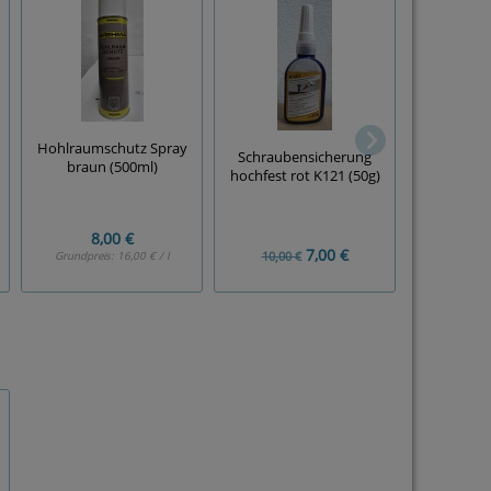
Hohlraumschutz Spray
PRITEX Ro
Schraubensicherung
braun (500ml)
(400ml Sp
hochfest rot K121 (50g)
8,00 €
ab
7,00 €
10,00 €
Grundpreis:
16,00 € / l
Grundpre