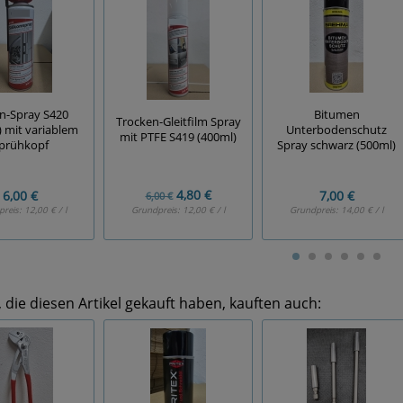
on-Spray S420
Bitumen
Trocken-Gleitfilm Spray
) mit variablem
Unterbodenschutz
mit PTFE S419 (400ml)
prühkopf
Spray schwarz (500ml)
4,80 €
6,00 €
7,00 €
6,00 €
preis:
12,00 € / l
Grundpreis:
12,00 € / l
Grundpreis:
14,00 € / l
die diesen Artikel gekauft haben, kauften auch: