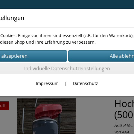
tellungen
Cookies. Einige von ihnen sind essenziell (z.B. für den Warenkorb
diesen Shop und Ihre Erfahrung zu verbessern.
Kontakt
Individuelle Datenschutzeinstellungen
KFZ-Chemie
Impressum
|
Datenschutz
Hoch
uft
(500
Artikel-Nr.:
von AAA