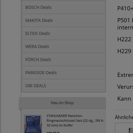
BOSCH Deals
P410+
P501 
MAKITA Deals
inter
ELTEN Deals
H222 
WERA Deals
H229 
FÖRCH Deals
PARKSIDE Deals
Extre
OBI DEALS
Verur
Kann 
Neu im Shop
STAHLKAISER Ratschen-
Ähnlich
Ringmaulschlüssel-Satz (22-tlg., SW 6–
32 mm) im Koffer