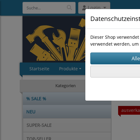
Login
Datenschutzeins
Dieser Shop verwendet 
verwendet werden, um 
Startseite
Produkte
Impressum
AGB
CHEMIE
Kategorien
% SALE %
ausverka
NEU
SUPER-SALE
TOP-SELLER