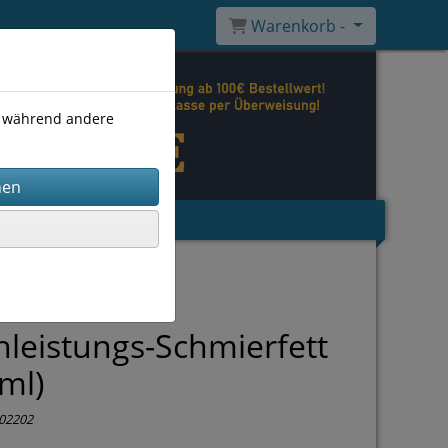
Warenkorb -
), während andere
leistungs-Schmierfett
ml)
02202