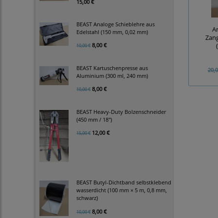
15,00 €
BEAST Analoge Schieblehre aus
A
Edelstahl (150 mm, 0,02 mm)
Zang
8,00 €
10,00 €
BEAST Kartuschenpresse aus
20,0
Aluminium (300 ml, 240 mm)
8,00 €
10,00 €
BEAST Heavy-Duty Bolzenschneider
(450 mm / 18")
12,00 €
15,00 €
BEAST Butyl-Dichtband selbstklebend
wasserdicht (100 mm × 5 m, 0,8 mm,
schwarz)
8,00 €
10,00 €