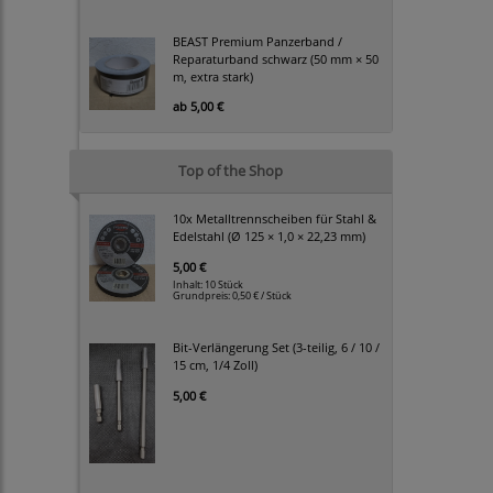
BEAST Premium Panzerband /
Reparaturband schwarz (50 mm × 50
m, extra stark)
ab
5,00 €
Top of the Shop
10x Metalltrennscheiben für Stahl &
Edelstahl (Ø 125 × 1,0 × 22,23 mm)
5,00 €
Inhalt: 10 Stück
Grundpreis:
0,50 € / Stück
Bit-Verlängerung Set (3-teilig, 6 / 10 /
15 cm, 1/4 Zoll)
5,00 €