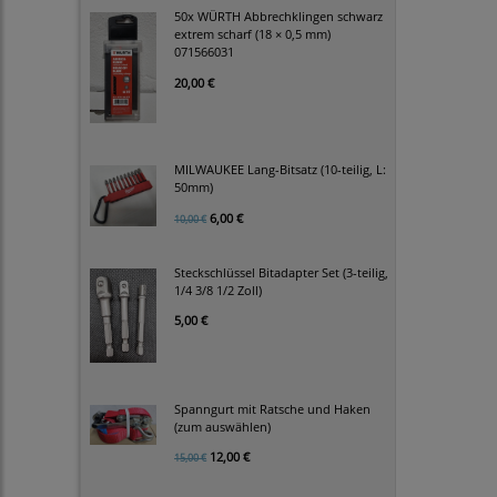
50x WÜRTH Abbrechklingen schwarz
extrem scharf (18 × 0,5 mm)
071566031
20,00 €
MILWAUKEE Lang-Bitsatz (10-teilig, L:
50mm)
6,00 €
10,00 €
Steckschlüssel Bitadapter Set (3-teilig,
1/4 3/8 1/2 Zoll)
5,00 €
Spanngurt mit Ratsche und Haken
(zum auswählen)
12,00 €
15,00 €