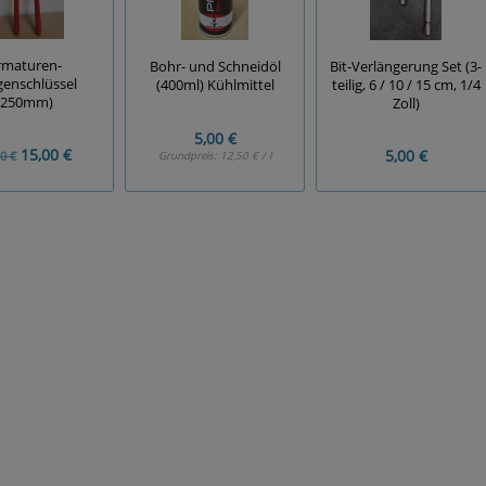
rmaturen-
Bit-Verlängerung Set (3-
Bohr- und Schneidöl
enschlüssel
teilig, 6 / 10 / 15 cm, 1/4
(400ml) Kühlmittel
(250mm)
Zoll)
5,00 €
15,00 €
5,00 €
0 €
Grundpreis:
12,50 € / l