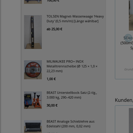
100,00 €
TOLSEN Magnet-Wasserwaage 'Heavy
Duty' (0,5 mm/m) [Länge wählbar]
ab
25,00 €
Silik
(500ml
S
MILWAUKEE PRO+ INOX
Metalltrennscheibe (Ø 125 × 1,0 ×
Grund
22,23 mm)
1,00 €
BEAST Unterstellbock-Satz (2-tlg.,
3.000 kg, 290–420 mm)
Kunden, 
30,00 €
BEAST Analoge Schieblehre aus
Edelstahl (200 mm, 0,02 mm)