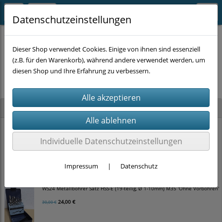
Datenschutzeinstellungen
Dieser Shop verwendet Cookies. Einige von ihnen sind essenziell
(z.B. für den Warenkorb), während andere verwendet werden, um
Es wurden leider keine Produkte gefunden.
diesen Shop und Ihre Erfahrung zu verbessern.
Neu im Shop
WS24 Hammerbohrer Satz SDS-plus 4-schneider (5-teilig, Ø 5-10mm)
Individuelle Datenschutzeinstellungen
12,00 €
15,00 €
Impressum
|
Datenschutz
WS24 Metallbohrer Satz HSS-E (19-teilig, Ø 1-10mm) M35 'Ohne Vorbohren'
24,00 €
30,00 €