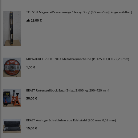
TOLSEN Magnet-Wasserwaage 'Heavy Duty' (0,5 mm/m) [Länge wählbar]
ab
25,00 €
MILWAUKEE PRO+ INOX Metalltrennscheibe (Ø 125 × 1,0 × 22,23 mm)
1,00 €
BEAST Unterstellbock-Satz (2-tlg., 3.000 kg, 290–420 mm)
30,00 €
BEAST Analoge Schieblehre aus Edelstahl (200 mm, 0,02 mm)
15,00 €