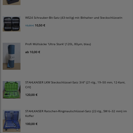
WS24 Schrauber-Bit-Satz (43-teilig) mit Bithalter und Steckschlüsseln
10,50 €
15,00 €
Profi Müllsäcke 'Ultra Stark' (120L, 80µm, blau)
ab
10,00 €
STAHLKAISER LKW Steckschlüssel-Satz 3/4" (21-tlg., 19–50 mm, 12-Kant,
CrV)
120,00 €
STAHLKAISER Ratschen-Ringmaulschlüssel-Satz (22-tlg., SW 6–32 mm) im
Koffer
100,00 €