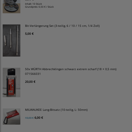
Inhalt: 10 Stück
Grundpreis:
0,50 € / Stück
Bit-Verlängerung Set (3-teilig, 6 / 10 / 15 cm, 1/4 Zoll)
5,00 €
50x WÜRTH Abbrechklingen schwarz extrem scharf (18 × 0,5 mm)
071566031
20,00 €
MILWAUKEE Lang-Bitsatz (10-teilig, L: 50mm)
6,00 €
10,00 €