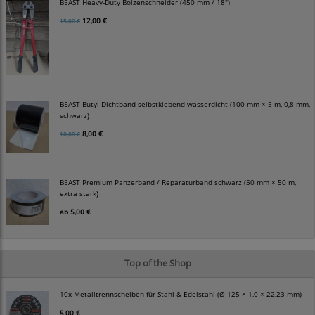
BEAST Heavy-Duty Bolzenschneider (450 mm / 18")
12,00 €
15,00 €
BEAST Butyl-Dichtband selbstklebend wasserdicht (100 mm × 5 m, 0,8 mm,
schwarz)
8,00 €
10,00 €
BEAST Premium Panzerband / Reparaturband schwarz (50 mm × 50 m,
extra stark)
ab
5,00 €
Top of the Shop
10x Metalltrennscheiben für Stahl & Edelstahl (Ø 125 × 1,0 × 22,23 mm)
5,00 €