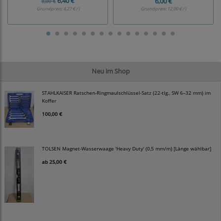
6,40 €
6,00 €
8,00 €
Grundpreis:
4,27 € / l
Grundpreis:
12,00 € / l
Neu im Shop
STAHLKAISER Ratschen-Ringmaulschlüssel-Satz (22-tlg., SW 6–32 mm) im
Koffer
100,00 €
TOLSEN Magnet-Wasserwaage 'Heavy Duty' (0,5 mm/m) [Länge wählbar]
ab
25,00 €