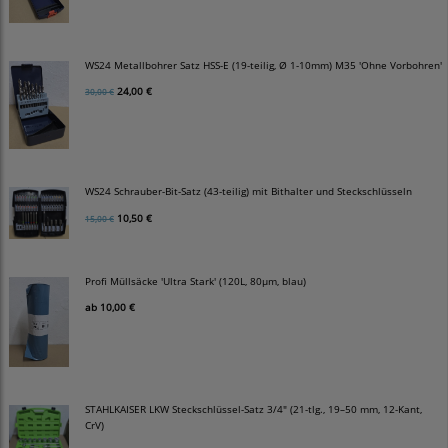
WS24 Metallbohrer Satz HSS-E (19-teilig, Ø 1-10mm) M35 'Ohne Vorbohren'
24,00 €
30,00 €
WS24 Schrauber-Bit-Satz (43-teilig) mit Bithalter und Steckschlüsseln
10,50 €
15,00 €
Profi Müllsäcke 'Ultra Stark' (120L, 80µm, blau)
ab
10,00 €
STAHLKAISER LKW Steckschlüssel-Satz 3/4" (21-tlg., 19–50 mm, 12-Kant,
CrV)