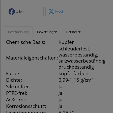
teilen
tweet
Beschreibung
Bewertungen
Hersteller
Chemische Basis:
Kupfer
schleuderfest,
wasserbeständig,
Materialeigenschaften:
salzwasserbeständig,
druckbeständig
Farbe:
kupferfarben
Dichte:
0,99-1,15 g/cm³
Silikonfrei:
Ja
PTFE-frei:
Ja
AOX-frei:
Ja
Korrosionsschutz:
Ja
Lagertemperatur:
5-25 °C