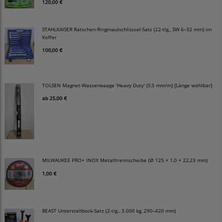
120,00 €
STAHLKAISER Ratschen-Ringmaulschlüssel-Satz (22-tlg., SW 6–32 mm) im
Koffer
100,00 €
TOLSEN Magnet-Wasserwaage 'Heavy Duty' (0,5 mm/m) [Länge wählbar]
ab
25,00 €
MILWAUKEE PRO+ INOX Metalltrennscheibe (Ø 125 × 1,0 × 22,23 mm)
1,00 €
BEAST Unterstellbock-Satz (2-tlg., 3.000 kg, 290–420 mm)