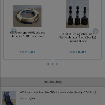
KIP Feinkrepp Abklebeband
BOSCH Schlagschrauber
'baseline' (18mm x 50m)
Steckschlüssel Satz (3-teilig)
'Impact Black'
1,00 €
8,00 €
2,50 €
10,00 €
Neu im Shop
WS24 Hammerbohrer Satz SDS-plus 4-schneider (5-teilig, Ø 5-10mm)
12,00 €
15,00 €