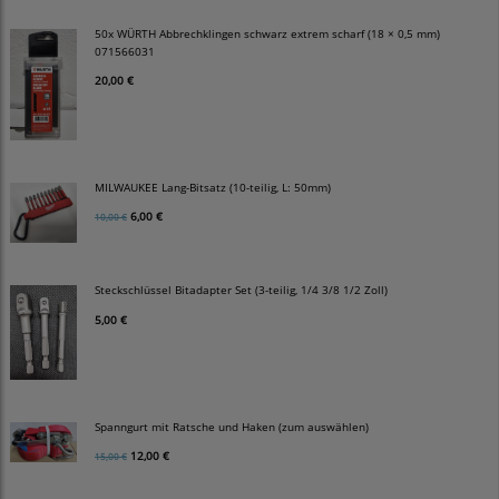
50x WÜRTH Abbrechklingen schwarz extrem scharf (18 × 0,5 mm)
071566031
20,00 €
MILWAUKEE Lang-Bitsatz (10-teilig, L: 50mm)
6,00 €
10,00 €
Steckschlüssel Bitadapter Set (3-teilig, 1/4 3/8 1/2 Zoll)
5,00 €
Spanngurt mit Ratsche und Haken (zum auswählen)
12,00 €
15,00 €