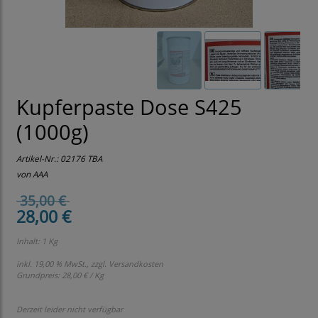
Kupferpaste Dose S425
(1000g)
Artikel-Nr.:
02176 TBA
von AAA
35,00 €
28,00 €
Inhalt: 1 Kg
inkl. 19,00 % MwSt., zzgl.
Versandkosten
Grundpreis:
28,00 € / Kg
Derzeit leider nicht verfügbar