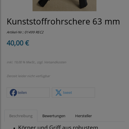
Kunststoffrohrschere 63 mm
Artikel-Nr.:
01499 REC2
40,00 €
inkl. 19,00 % MwSt., zzgl.
Versandkosten
Derzeit leider nicht verfügbar
teilen
tweet
Beschreibung
Bewertungen
Hersteller
Körper und Griff aus robustem