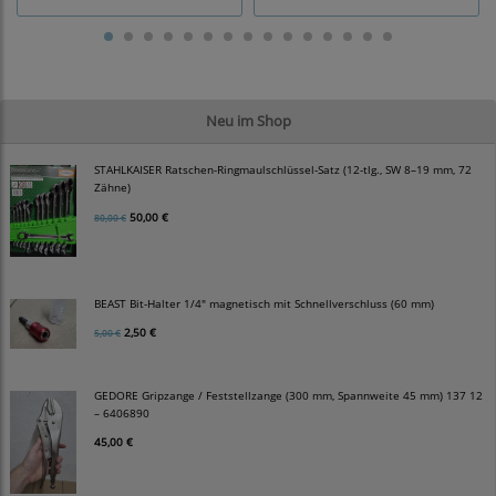
Neu im Shop
STAHLKAISER Ratschen-Ringmaulschlüssel-Satz (12-tlg., SW 8–19 mm, 72
Zähne)
50,00 €
80,00 €
BEAST Bit-Halter 1/4" magnetisch mit Schnellverschluss (60 mm)
2,50 €
5,00 €
GEDORE Gripzange / Feststellzange (300 mm, Spannweite 45 mm) 137 12
– 6406890
45,00 €