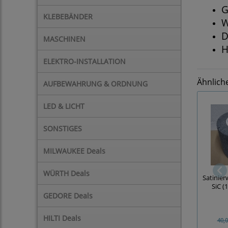
G
KLEBEBÄNDER
W
D
MASCHINEN
H
ELEKTRO-INSTALLATION
Ähnlich
AUFBEWAHRUNG & ORDNUNG
LED & LICHT
SONSTIGES
MILWAUKEE Deals
WÜRTH Deals
Satinierw
SiC (
GEDORE Deals
HILTI Deals
40,0