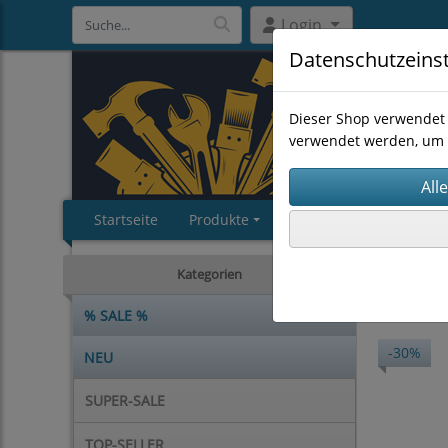
Login
Datenschutzeins
Dieser Shop verwendet 
verwendet werden, um 
Startseite
Produkte
Impressum
AGB
EINZELS
Kategorien
% SALE %
-30%
NEU
SUPER-SALE
TOP-SELLER