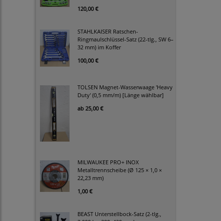
120,00 €
STAHLKAISER Ratschen-
Ringmaulschlüssel-Satz (22-tlg., SW 6–
32 mm) im Koffer
100,00 €
TOLSEN Magnet-Wasserwaage 'Heavy
Duty' (0,5 mm/m) [Länge wählbar]
ab
25,00 €
MILWAUKEE PRO+ INOX
Metalltrennscheibe (Ø 125 × 1,0 ×
22,23 mm)
1,00 €
BEAST Unterstellbock-Satz (2-tlg.,