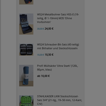
WS24 Metallbohrer Satz HSS-E (19-
teilig, Ø 1-10mm) M35 'Ohne
Vorbohren'
24,00 €
30,00 €
WS24 Schrauber-Bit-Satz (43-teilig)
mit Bithalter und Steckschlüsseln
10,50 €
15,00 €
Profi Müllsäcke 'Ultra Stark' (120L,
80µm, blau)
ab
10,00 €
STAHLKAISER LKW Steckschlüssel-
Satz 3/4" (21-tlg., 19–50 mm, 12-Kant,
CrV)