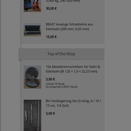
3.000 kg, 290–420 mm)
30,00 €
BEAST Analoge Schieblehre aus
Edelstahl (200 mm, 0,02 mm)
15,00 €
Top of the Shop
10x Metalltrennscheiben für Stahl &
Edelstahl (Ø 125 × 1,0 × 22,23 mm)
5,00 €
Inhalt: 10 Stück
Grundpreis:
0,50 € / Stück
Bit-Verlängerung Set (3-teilig, 6 / 10 /
15 cm, 1/4 Zoll)
5,00 €