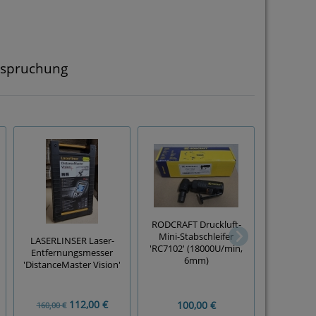
nspruchung
RODCRAFT Druckluft-
Mini-Stabschleifer
LASERLINSER Laser-
25x Stichsä
'RC7102' (18000U/min,
Entfernungsmesser
25/75 
6mm)
'DistanceMaster Vision'
112,00 €
100,00 €
20
160,00 €