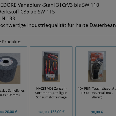
EDORE Vanadium-Stahl 31CrV3 bis SW 110
erkstoff C35 ab SW 115
IN 133
ochwertige Industriequalität für harte Dauerbea
e Produkte:
HAZET VDE Zangen-
10x FEIN Tauchsägeblatt
alze Schleifvlies
Sortiment (4-teilig) in
'E-Cut Universal' (60 x
100 x 105mm)
Schaumstoffeinlage
28mm)
20,00 €
133,00 €
90,00 €
0 €
140,00 €