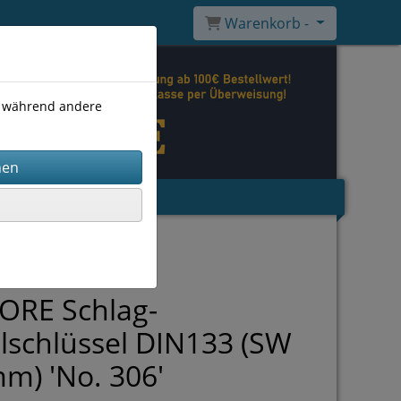
Warenkorb -
), während andere
ORE Schlag-
schlüssel DIN133 (SW
m) 'No. 306'