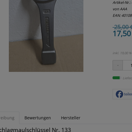
Artikel-Nr.:
von AAA
EAN: 4010
25,00 
17,50
inkl. 19,00 %
Liefer
teile
reibung
Bewertungen
Hersteller
chlagmaulschlüssel Nr. 133