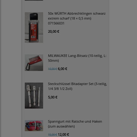
50x WÜRTH Abbrechklingen schwarz
extrem scharf (18 × 0,5 mm)
071566031
20,00 €
MILWAUKEE Lang-Bitsatz (10-teilig, L:
50mm)
6,00 €
10,00 €
Steckschlüssel Bitadapter Set (3-teilig,
1/4 3/8 1/2 Zoll)
5,00 €
Spanngurt mit Ratsche und Haken
(zum auswählen)
12,00 €
15,00 €