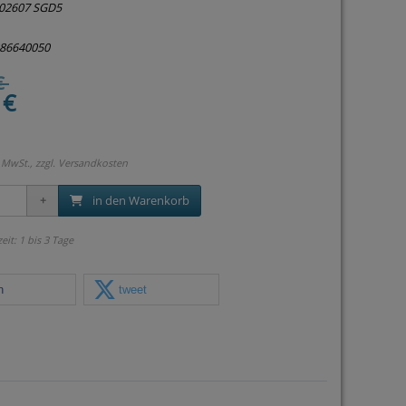
02607 SGD5
886640050
€
 €
 MwSt., zzgl.
Versandkosten
in den Warenkorb
zeit: 1 bis 3 Tage
n
tweet