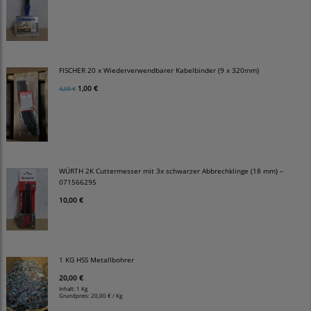
FISCHER 20 x Wiederverwendbarer Kabelbinder (9 x 320mm)
1,00 €
4,00 €
WÜRTH 2K Cuttermesser mit 3x schwarzer Abbrechklinge (18 mm) –
071566295
10,00 €
1 KG HSS Metallbohrer
20,00 €
Inhalt: 1 Kg
Grundpreis:
20,00 € / Kg