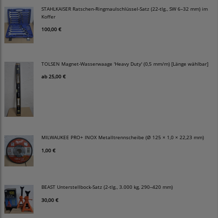
STAHLKAISER Ratschen-Ringmaulschlüssel-Satz (22-tlg., SW 6–32 mm) im
Koffer
100,00 €
TOLSEN Magnet-Wasserwaage 'Heavy Duty' (0,5 mm/m) [Länge wählbar]
ab
25,00 €
MILWAUKEE PRO+ INOX Metalltrennscheibe (Ø 125 × 1,0 × 22,23 mm)
1,00 €
BEAST Unterstellbock-Satz (2-tlg., 3.000 kg, 290–420 mm)
30,00 €