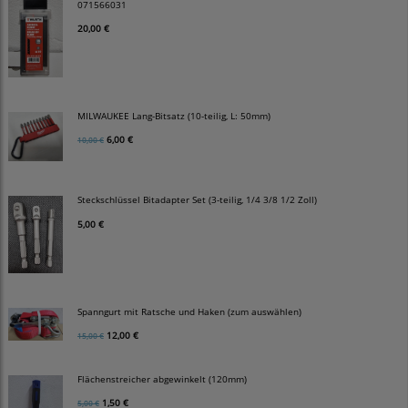
071566031
20,00 €
MILWAUKEE Lang-Bitsatz (10-teilig, L: 50mm)
6,00 €
10,00 €
Steckschlüssel Bitadapter Set (3-teilig, 1/4 3/8 1/2 Zoll)
5,00 €
Spanngurt mit Ratsche und Haken (zum auswählen)
12,00 €
15,00 €
Flächenstreicher abgewinkelt (120mm)
1,50 €
5,00 €