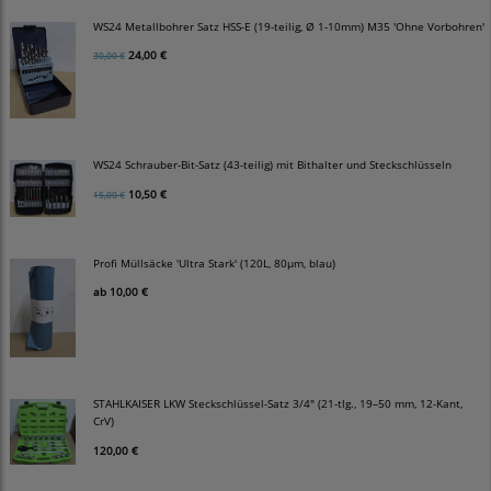
WS24 Metallbohrer Satz HSS-E (19-teilig, Ø 1-10mm) M35 'Ohne Vorbohren'
24,00 €
30,00 €
WS24 Schrauber-Bit-Satz (43-teilig) mit Bithalter und Steckschlüsseln
10,50 €
15,00 €
Profi Müllsäcke 'Ultra Stark' (120L, 80µm, blau)
ab
10,00 €
STAHLKAISER LKW Steckschlüssel-Satz 3/4" (21-tlg., 19–50 mm, 12-Kant,
CrV)
120,00 €