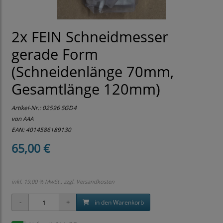
2x FEIN Schneidmesser
gerade Form
(Schneidenlänge 70mm,
Gesamtlänge 120mm)
Artikel-Nr.:
02596 SGD4
von AAA
EAN: 4014586189130
65,00 €
inkl. 19,00 % MwSt., zzgl.
Versandkosten
in den Warenkorb