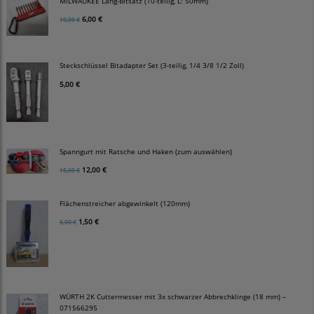
MILWAUKEE Lang-Bitsatz (10-teilig, L: 50mm)
6,00 €
10,00 €
Steckschlüssel Bitadapter Set (3-teilig, 1/4 3/8 1/2 Zoll)
5,00 €
Spanngurt mit Ratsche und Haken (zum auswählen)
12,00 €
15,00 €
Flächenstreicher abgewinkelt (120mm)
1,50 €
5,00 €
WÜRTH 2K Cuttermesser mit 3x schwarzer Abbrechklinge (18 mm) –
071566295