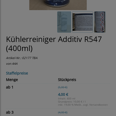
Kühlerreiniger Additiv R547
(400ml)
Artikel-Nr.:
02177 TBA
von AAA
Staffelpreise
Menge
Stückpreis
ab 1
(5,00 €)
4,00 €
Inhalt: 400 ml
Grundpreis:
10,00 € / l
inkl. 19,00 % MwSt., zzgl.
Versandkosten
ab 3
(4,00 €)