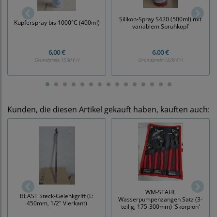
Silikon-Spray S420 (500ml) mit
Kupferspray bis 1000°C (400ml)
variablem Sprühkopf
6,00 €
6,00 €
Grundpreis:
15,00 € / l
Grundpreis:
12,00 € / l
Kunden, die diesen Artikel gekauft haben, kauften auch:
WM-STAHL
BEAST Steck-Gelenkgriff (L:
Wasserpumpenzangen Satz (3-
450mm, 1/2" Vierkant)
teilig, 175-300mm) 'Skorpion'