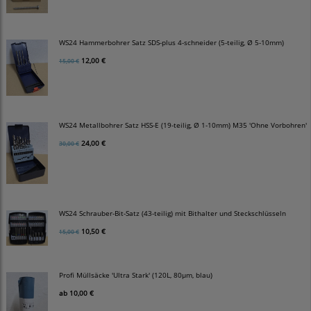
WS24 Hammerbohrer Satz SDS-plus 4-schneider (5-teilig, Ø 5-10mm)
12,00 €
15,00 €
WS24 Metallbohrer Satz HSS-E (19-teilig, Ø 1-10mm) M35 'Ohne Vorbohren'
24,00 €
30,00 €
WS24 Schrauber-Bit-Satz (43-teilig) mit Bithalter und Steckschlüsseln
10,50 €
15,00 €
Profi Müllsäcke 'Ultra Stark' (120L, 80µm, blau)
ab
10,00 €