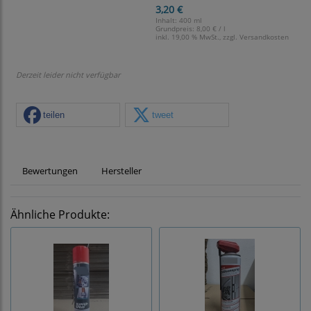
3,20 €
Inhalt: 400 ml
Grundpreis:
8,00 € / l
inkl. 19,00 % MwSt., zzgl.
Versandkosten
Derzeit leider nicht verfügbar
teilen
tweet
Bewertungen
Hersteller
Ähnliche Produkte: