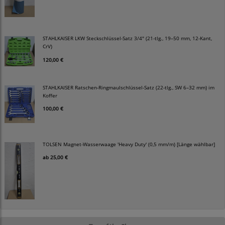
STAHLKAISER LKW Steckschlüssel-Satz 3/4" (21-tlg., 19–50 mm, 12-Kant,
CrV)
120,00 €
STAHLKAISER Ratschen-Ringmaulschlüssel-Satz (22-tlg., SW 6–32 mm) im
Koffer
100,00 €
TOLSEN Magnet-Wasserwaage 'Heavy Duty' (0,5 mm/m) [Länge wählbar]
ab
25,00 €