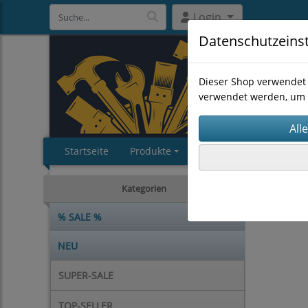
Login
Datenschutzeins
Dieser Shop verwendet 
verwendet werden, um 
Startseite
Produkte
Impressum
AGB
TOP-SEL
Kategorien
% SALE %
NEU
SUPER-SALE
TOP-SELLER