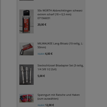
50x WÜRTH Abbrechklingen schwarz
extrem scharf (18 × 0,5 mm)
071566031
20,00 €
MILWAUKEE Lang-Bitsatz (10-teilig, L:
50mm)
6,00 €
10,00 €
Steckschlüssel Bitadapter Set (3-teilig,
1/4 3/8 1/2 Zoll)
5,00 €
Spanngurt mit Ratsche und Haken
(zum auswählen)
12,00 €
15,00 €