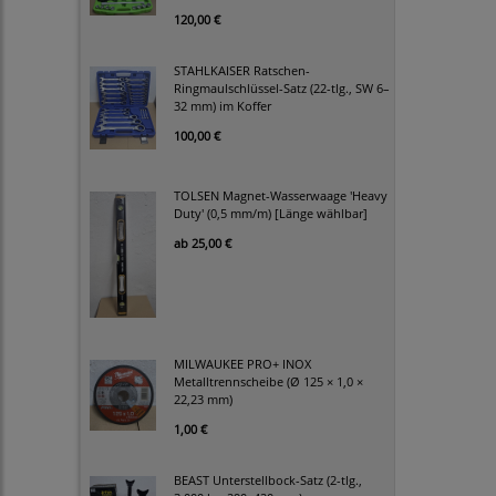
120,00 €
STAHLKAISER Ratschen-
Ringmaulschlüssel-Satz (22-tlg., SW 6–
32 mm) im Koffer
100,00 €
TOLSEN Magnet-Wasserwaage 'Heavy
Duty' (0,5 mm/m) [Länge wählbar]
ab
25,00 €
MILWAUKEE PRO+ INOX
Metalltrennscheibe (Ø 125 × 1,0 ×
22,23 mm)
1,00 €
BEAST Unterstellbock-Satz (2-tlg.,