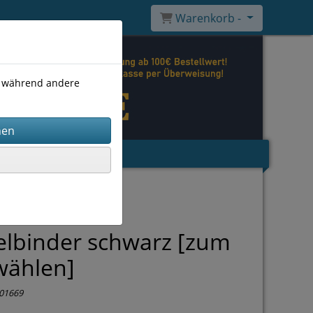
Warenkorb -
), während andere
lbinder schwarz [zum
wählen]
01669