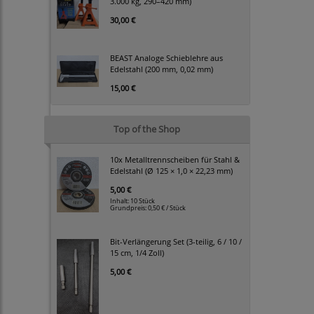
3.000 kg, 290–420 mm)
30,00 €
BEAST Analoge Schieblehre aus
Edelstahl (200 mm, 0,02 mm)
15,00 €
Top of the Shop
10x Metalltrennscheiben für Stahl &
Edelstahl (Ø 125 × 1,0 × 22,23 mm)
5,00 €
Inhalt: 10 Stück
Grundpreis:
0,50 € / Stück
Bit-Verlängerung Set (3-teilig, 6 / 10 /
15 cm, 1/4 Zoll)
5,00 €