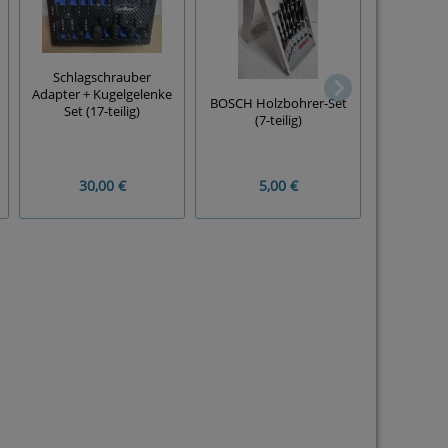
Schlagschrauber
Adapter + Kugelgelenke
Bit-Verlän
BOSCH Holzbohrer-Set
Set (17-teilig)
teilig, 6 / 
(7-teilig)
Z
30,00 €
5,00 €
5,