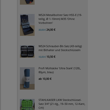
WS24 Metallbohrer Satz HSS-E (19-
teilig, Ø 1-10mm) M35 'Ohne
Vorbohren'
24,00 €
30,00 €
WS24 Schrauber-Bit-Satz (43-teilig)
mit Bithalter und Steckschlüsseln
10,50 €
15,00 €
Profi Müllsäcke 'Ultra Stark' (120L,
80µm, blau)
ab
10,00 €
STAHLKAISER LKW Steckschlüssel-
Satz 3/4" (21-tlg., 19–50 mm, 12-Kant,
CrV)