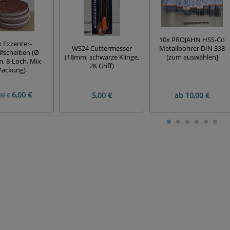
10x PROJAHN HSS-Co
x Exzenter-
Metallbohrer DIN 338
WS24 Cuttermesser
ifscheiben (Ø
[zum auswählen]
(18mm, schwarze Klinge,
 8-Loch, Mix-
2K Griff)
Packung)
6,00 €
5,00 €
ab
10,00 €
00 €