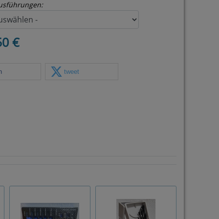
usführungen:
50 €
n
tweet