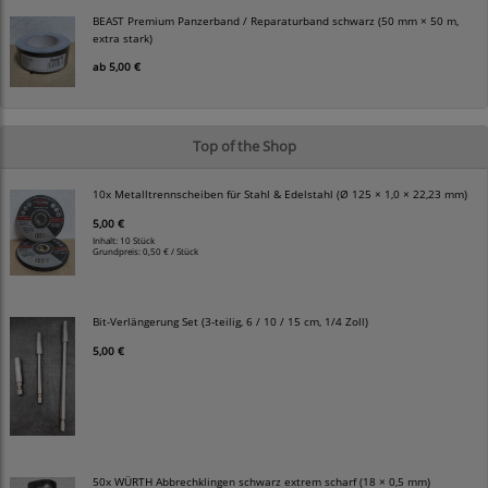
BEAST Premium Panzerband / Reparaturband schwarz (50 mm × 50 m,
extra stark)
ab
5,00 €
Top of the Shop
10x Metalltrennscheiben für Stahl & Edelstahl (Ø 125 × 1,0 × 22,23 mm)
5,00 €
Inhalt: 10 Stück
Grundpreis:
0,50 € / Stück
Bit-Verlängerung Set (3-teilig, 6 / 10 / 15 cm, 1/4 Zoll)
5,00 €
50x WÜRTH Abbrechklingen schwarz extrem scharf (18 × 0,5 mm)