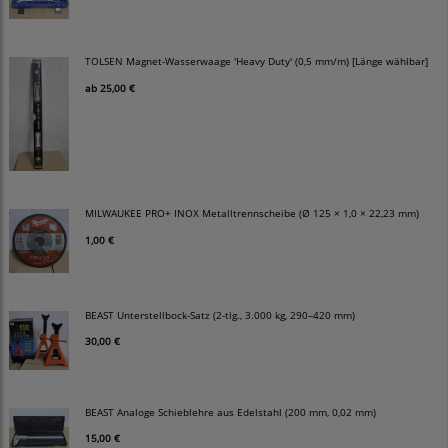
TOLSEN Magnet-Wasserwaage 'Heavy Duty' (0,5 mm/m) [Länge wählbar]
ab
25,00 €
MILWAUKEE PRO+ INOX Metalltrennscheibe (Ø 125 × 1,0 × 22,23 mm)
1,00 €
BEAST Unterstellbock-Satz (2-tlg., 3.000 kg, 290–420 mm)
30,00 €
BEAST Analoge Schieblehre aus Edelstahl (200 mm, 0,02 mm)
15,00 €