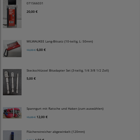
071566031
20,00 €
MILWAUKEE Lang-Bitsatz (10-teilig, L: 50mm)
6,00 €
10,00 €
Steckschlüssel Bitadapter Set (3-teilig, 1/4 3/8 1/2 Zoll)
5,00 €
Spanngurt mit Ratsche und Haken (zum auswählen)
12,00 €
15,00 €
Flächenstreicher abgewinkelt (120mm)
1,50 €