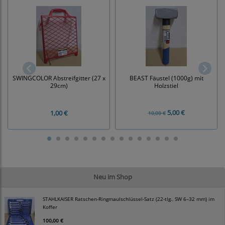
BEAST Fäustel (1000g) mit
SWINGCOLOR Abstreifgitter (27 x
Holzstiel
29cm)
5,00 €
1,00 €
10,00 €
Neu im Shop
STAHLKAISER Ratschen-Ringmaulschlüssel-Satz (22-tlg., SW 6–32 mm) im
Koffer
100,00 €