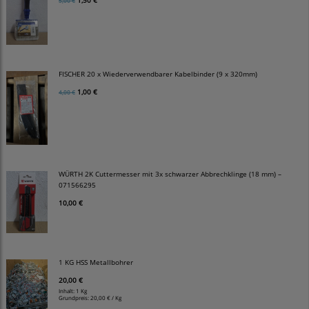
5,00 €
FISCHER 20 x Wiederverwendbarer Kabelbinder (9 x 320mm)
1,00 €
4,00 €
WÜRTH 2K Cuttermesser mit 3x schwarzer Abbrechklinge (18 mm) –
071566295
10,00 €
1 KG HSS Metallbohrer
20,00 €
Inhalt: 1 Kg
Grundpreis:
20,00 € / Kg