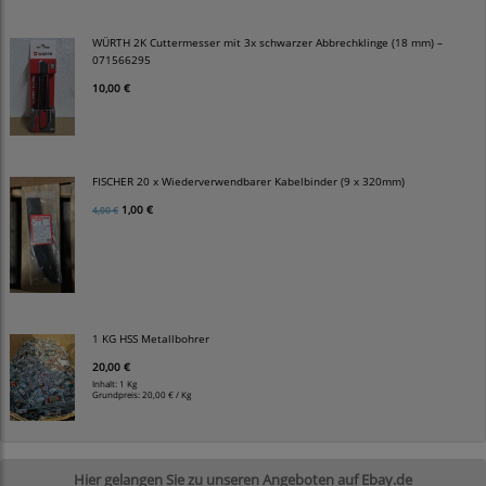
WÜRTH 2K Cuttermesser mit 3x schwarzer Abbrechklinge (18 mm) –
071566295
10,00 €
FISCHER 20 x Wiederverwendbarer Kabelbinder (9 x 320mm)
1,00 €
4,00 €
1 KG HSS Metallbohrer
20,00 €
Inhalt: 1 Kg
Grundpreis:
20,00 € / Kg
Hier gelangen Sie zu unseren Angeboten auf Ebay.de