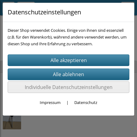
Datenschutzeinstellungen
Dieser Shop verwendet Cookies. Einige von ihnen sind essenziell
(z.B. für den Warenkorb), während andere verwendet werden, um
Es wurden leider keine Produkte gefunden.
diesen Shop und Ihre Erfahrung zu verbessern.
Neu im Shop
PRITEX Einhand-Bauschaumpistole mit PTFE Beschichtung (2K-Griff)
Individuelle Datenschutzeinstellungen
15,00 €
Impressum
|
Datenschutz
Stockschrauben Solar Edelstahl (M10 x 200mm, SW 7) DIN 6923 + EPDM
ab
2,00 €