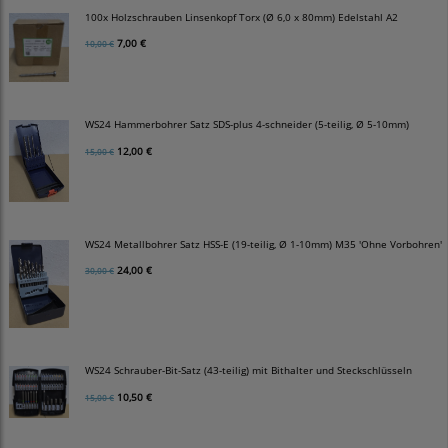
100x Holzschrauben Linsenkopf Torx (Ø 6,0 x 80mm) Edelstahl A2
7,00 €
10,00 €
WS24 Hammerbohrer Satz SDS-plus 4-schneider (5-teilig, Ø 5-10mm)
12,00 €
15,00 €
WS24 Metallbohrer Satz HSS-E (19-teilig, Ø 1-10mm) M35 'Ohne Vorbohren'
24,00 €
30,00 €
WS24 Schrauber-Bit-Satz (43-teilig) mit Bithalter und Steckschlüsseln
10,50 €
15,00 €