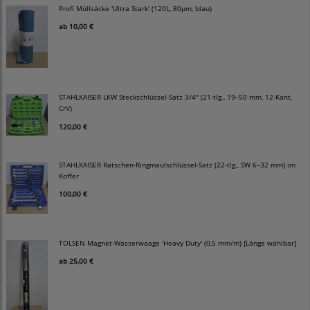
Profi Müllsäcke 'Ultra Stark' (120L, 80µm, blau)
ab
10,00 €
STAHLKAISER LKW Steckschlüssel-Satz 3/4" (21-tlg., 19–50 mm, 12-Kant,
CrV)
120,00 €
STAHLKAISER Ratschen-Ringmaulschlüssel-Satz (22-tlg., SW 6–32 mm) im
Koffer
100,00 €
TOLSEN Magnet-Wasserwaage 'Heavy Duty' (0,5 mm/m) [Länge wählbar]
ab
25,00 €